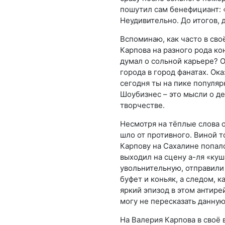
пошутил сам бенефициант: «
Неудивительно. До итогов, 
Вспоминаю, как часто в сво
Карпова на разного рода ко
думал о сольной карьере? О
города в город фанатах. Ока
сегодня ты на пике популярн
Шоубизнес – это мысли о де
творчестве.
Несмотря на тёплые слова о
шло от противного. Виной т
Карпову на Сахалине попалс
выходил на сцену а-ля «куш
увольнительную, отправили 
буфет и коньяк, а следом, к
яркий эпизод в этом антире
могу не пересказать данную
На Валерия Карпова в своё