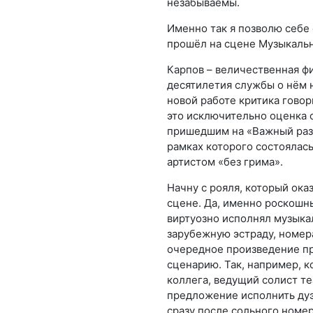
незабываемы.
Именно так я позволю себе 
прошёл на сцене Музыкальн
Карпов – величественная ф
десятилетия службы о нём 
новой работе критика говор
это исключительно оценка 
пришедшим на «Важный разг
рамках которого состоялась
артистом «без грима».
Начну с рояля, который оказ
сцене. Да, именно роскошн
виртуозно исполнял музыкал
зарубежную эстраду, номера
очередное произведение пр
сценарию. Так, например, 
коллега, ведущий солист т
предложение исполнить дуэ
сразу после сольного номер