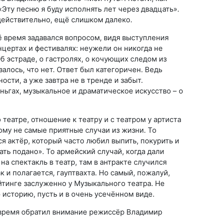
Эту песню я буду исполнять лет через двадцать».
действительно, ещё слишком далеко.
ё время задавался вопросом, видя выступления
нцертах и фестивалях: неужели он никогда не
б эстраде, о гастролях, о кочующих следом из
залось, что нет. Ответ был категоричен. Ведь
ости, а уже завтра не в тренде и забыт.
ньгах, музыкальное и драматическое искусство – о
 театре, отношение к театру и с театром у артиста
ому не самые приятные случаи из жизни. То
я актёр, который часто любил выпить, покурить и
ать подано». То армейский случай, когда дали
на спектакль в театр, там в антракте случился
ак и полагается, гауптвахта. Но самый, пожалуй,
йтинге заслуженно у Музыкального театра. Не
 историю, пусть и в очень усечённом виде.
 время обратил внимание режиссёр Владимир