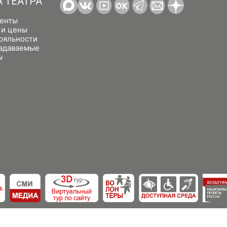
А ТЕАТРА
енты
 и цены
ояльности
задаваемые
ы