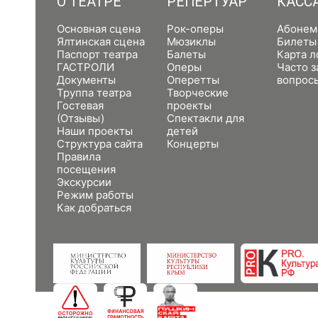
О ТЕАТРЕ
РЕПЕРТУАР
КАСС
Основная сцена
Рок-оперы
Абонем
Ялтинская сцена
Мюзиклы
Билеты
Паспорт театра
Балеты
Карта л
ГАСТРОЛИ
Оперы
Часто 
Документы
Оперетты
вопрос
Труппа театра
Творческие
Гостевая
проекты
(Отзывы)
Спектакли для
Наши проекты
детей
Структура сайта
Концерты
Правила
посещения
Экскурсии
Режим работы
Как добраться