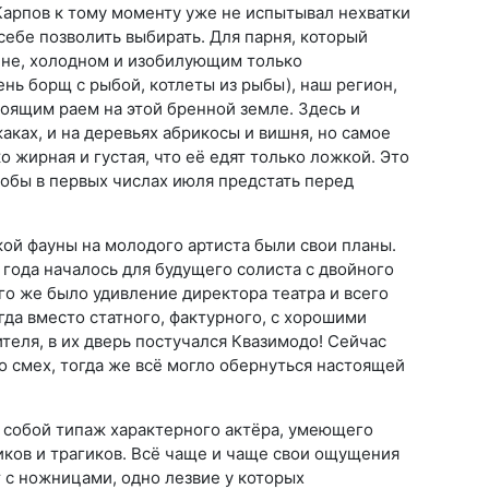
Карпов к тому моменту уже не испытывал нехватки
ебе позволить выбирать. Для парня, который
ине, холодном и изобилующим только
нь борщ с рыбой, котлеты из рыбы), наш регион,
тоящим раем на этой бренной земле. Здесь и
аках, и на деревьях абрикосы и вишня, но самое
о жирная и густая, что её едят только ложкой. Это
обы в первых числах июля предстать перед
кой фауны на молодого артиста были свои планы.
 года началось для будущего солиста с двойного
ого же было удивление директора театра и всего
гда вместо статного, фактурного, с хорошими
еля, в их дверь постучался Квазимодо! Сейчас
о смех, тогда же всё могло обернуться настоящей
 собой типаж характерного актёра, умеющего
иков и трагиков. Всё чаще и чаще свои ощущения
 с ножницами, одно лезвие у которых