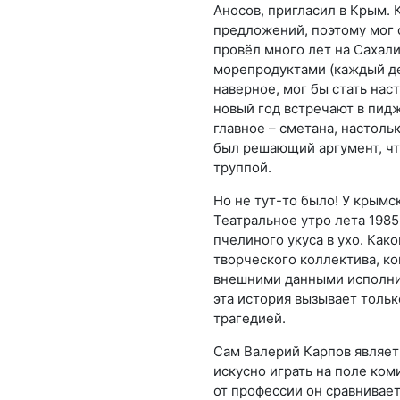
Аносов, пригласил в Крым. 
предложений, поэтому мог с
провёл много лет на Сахал
морепродуктами (каждый де
наверное, мог бы стать нас
новый год встречают в пидж
главное – сметана, настольк
был решающий аргумент, чт
труппой.
Но не тут-то было! У крымс
Театральное утро лета 1985
пчелиного укуса в ухо. Как
творческого коллектива, ко
внешними данными исполнит
эта история вызывает тольк
трагедией.
Сам Валерий Карпов являет
искусно играть на поле ком
от профессии он сравнивает