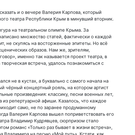
сказать и о вечере Валерия Карпова, который
ого театра Республики Крым в минувший вторник.
игура на театральном олимпе Крыма. За
написано множество статей, фактически о каждой
ит, не скупясь на восторженные эпитеты. Но всё
сценических образов. Нам же, зрителям,
овор», именно так называется проект театра, в
 творческая встреча, удалось познакомиться с
ался не в кустах, а буквально с самого начала на
ый чёрный концертный рояль, на котором артист
ьные произведения: классику, песни военных лет,
 из репертуарной афиши. Казалось, что каждое
иходит само, не по заранее продуманному
когда Валерия Карпова вышел поприветствовать его
еатра Владимир Кудрявцев, сюрпризом стало
том романс «Только раз бывает в жизни встреча»,
а Владимира на песню «Мой путь». Кстати, как