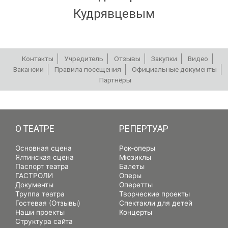
Кудрявцевым
Контакты
Учредитель
Отзывы
Закупки
Видео
Вакансии
Правила посещения
Официальные документы
Партнёры
РЕПЕРТУАР
О ТЕАТРЕ
РЕПЕРТУАР
Основная сцена
Рок-оперы
Ялтинская сцена
Мюзиклы
Паспорт театра
Балеты
ГАСТРОЛИ
Оперы
Документы
Оперетты
Труппа театра
Творческие проекты
Гостевая (Отзывы)
Спектакли для детей
Наши проекты
Концерты
Структура сайта