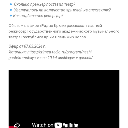
Сколько премьер поставил театр?
Увеличилось ли количество зрителей на спектаклях?
Как подбирается репертуар?
Об этом в эфире «Радио Крым» рассказал главный
режиссёр Государственного академического музыкального
театра Республики Крым Владимир Косов.
Эфир от 07.03.2024 г.
Источник: https://crimea-radio.ru/program/nashi-
gosti/krimskaya-vesna-10-let-anshlagov-v-gosuda/