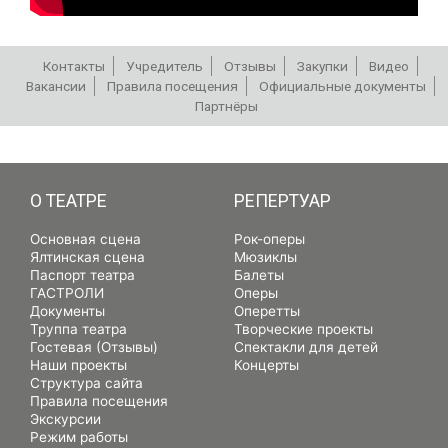
Контакты
Учредитель
Отзывы
Закупки
Видео
Вакансии
Правила посещения
Официальные документы
Партнёры
РЕПЕРТУАР
О ТЕАТРЕ
РЕПЕРТУАР
Основная сцена
Рок-оперы
Ялтинская сцена
Мюзиклы
Паспорт театра
Балеты
ГАСТРОЛИ
Оперы
Документы
Оперетты
Труппа театра
Творческие проекты
Гостевая (Отзывы)
Спектакли для детей
Наши проекты
Концерты
Структура сайта
Правила посещения
Экскурсии
Режим работы