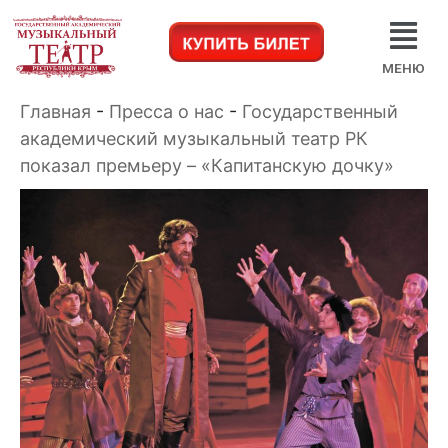
МЕНЮ
Главная
-
Пресса о нас
-
Государственный
академический музыкальный театр РК
показал премьеру – «Капитанскую дочку»