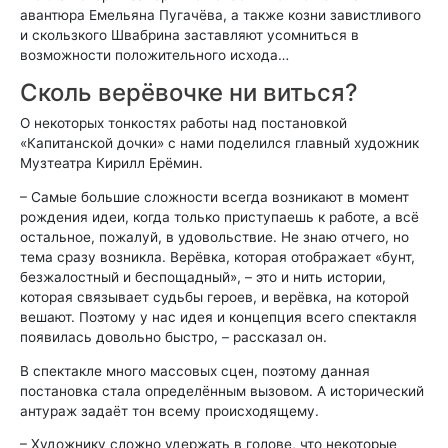
авантюра Емельяна Пугачёва, а также козни завистливого
и скользкого Швабрина заставляют усомниться в
возможности положительного исхода…
Сколь верёвочке ни виться?
О некоторых тонкостях работы над постановкой
«Капитанской дочки» с нами поделился главный художник
Музтеатра Кирилл Ерёмин.
– Самые большие сложности всегда возникают в момент
рождения идеи, когда только приступаешь к работе, а всё
остальное, пожалуй, в удовольствие. Не знаю отчего, но
тема сразу возникла. Верёвка, которая отображает «бунт,
безжалостный и беспощадный», – это и нить истории,
которая связывает судьбы героев, и верёвка, на которой
вешают. Поэтому у нас идея и концепция всего спектакля
появилась довольно быстро, – рассказал он.
В спектакле много массовых сцен, поэтому данная
постановка стала определённым вызовом. А исторический
антураж задаёт тон всему происходящему.
– Художнику сложно удержать в голове, что некоторые