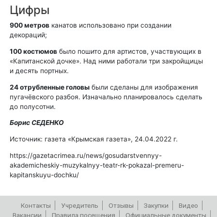
Цифры
900 метров
канатов использовано при создании
декораций;
100 костюмов
было пошито для артистов, участвующих в
«Капитанской дочке». Над ними работали три закройщицы
и десять портных.
24 отрубленные головы
были сделаны для изображения
пугачёвского разбоя. Изначально планировалось сделать
до полусотни.
Борис СЕДЕНКО
Источник: газета «Крымская газета», 24.04.2022 г.
https://gazetacrimea.ru/news/gosudarstvennyy-
akademicheskiy-muzykalnyy-teatr-rk-pokazal-premeru-
kapitanskuyu-dochku/
Контакты
Учредитель
Отзывы
Закупки
Видео
Вакансии
Правила посещения
Официальные документы