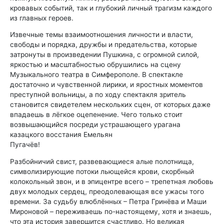
кровавых событий, так и глубокий личный трагизм каждого
из главных героев.
Извечные темы взаимоотношения личности и власти,
свободы и порядка, дружбы и предательства, которые
затронуты в произведении Пушкина, с огромной силой,
яркостью и масштабностью обрушились на сцену
Музыкального театра в Симферополе. В спектакле
достаточно и чувственной лирики, и яростных моментов
преступной вольницы, а по ходу спектакля зритель
становится свидетелем нескольких сцен, от которых даже
впадаешь в лёгкое оцепенение. Чего только стоит
возвышающийся посреди устрашающего урагана
казацкого восстания Емельян
Пугачёв!
Разбойничий свист, развевающиеся алые полотнища,
символизирующие потоки льющейся крови, скорбный
колокольный звон, и в эпицентре всего – трепетная любовь
двух молодых сердец, преодолевающая все ужасы того
времени. За судьбу влюблённых – Петра Гринёва и Маши
Мироновой – переживаешь по-настоящему, хотя и знаешь,
что эта история завершится счастливо. Но великая