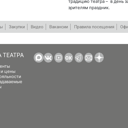
традицию театра – в день з
зрителям праздник.
вы
Закупки
Видео
Вакансии
Правила посещения
Офи
А ТЕАТРА
енты
 и цены
ояльности
задаваемые
ы