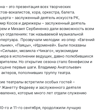
на – это презентация всех творческих
тов-вокалистов, хора, оркестра, балета.
ерта – заслуженный деятель искусств РК,
ир Косов и дирижеры – заслуженный деятель
рем и Михаил Сербиненко дали возможность всем
вух отделениях: так называемой музыкальной
епертуара. Прозвучали мелодии из опер «Евгений
льник», «Паяцы», «Идоменей». Были показаны
 «Сильва», мюзикла «Чикаго», музкомедии
омера в исполнении ведущих, давно полюбившихся
зрителем. Но открытие сезона стало бенефисом и
 сцене первые шаги. Владимир Анатольевич
 актеров, пополнивших труппу театра.
ие театралы встретили особых гостей –
 Жанетту Федееву и заслуженного деятеля
оваленко, которые много лет отдали служению
10-го и 11-го сентября, продолжили лучшую