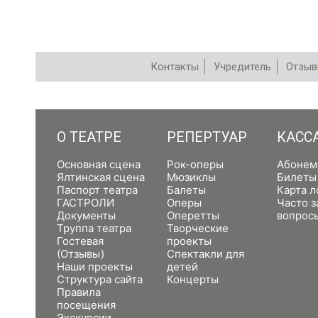
Контакты
Учредитель
Отзы
РЕПЕРТУАР
О ТЕАТРЕ
РЕПЕРТУАР
КАСС
Основная сцена
Рок-оперы
Абонем
Ялтинская сцена
Мюзиклы
Билеты
Паспорт театра
Балеты
Карта л
ГАСТРОЛИ
Оперы
Часто 
Документы
Оперетты
вопрос
Труппа театра
Творческие
Гостевая
проекты
(Отзывы)
Спектакли для
Наши проекты
детей
Структура сайта
Концерты
Правила
посещения
Экскурсии