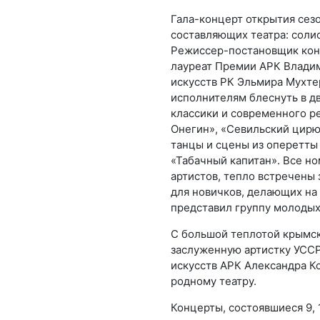
Гала-концерт открытия сезо
составляющих театра: солис
Режиссер-постановщик конц
лауреат Премии АРК Владим
искусств РК Эльмира Мухте
исполнителям блеснуть в д
классики и современного р
Онегин», «Севильский цирю
танцы и сцены из оперетты
«Табачный капитан». Все н
артистов, тепло встречены 
для новичков, делающих на
представил группу молодых
С большой теплотой крымск
заслуженную артистку УССР
искусств АРК Александра К
родному театру.
Концерты, состоявшиеся 9, 