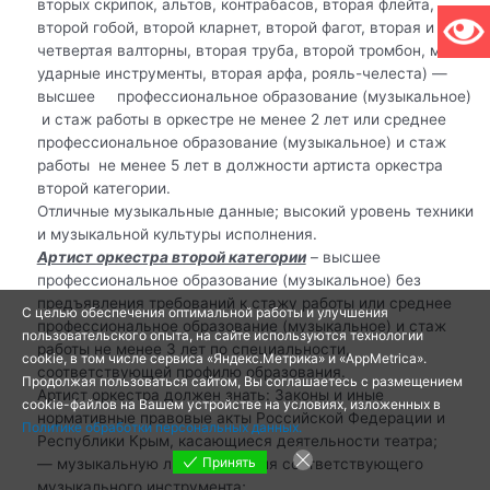
вторых скрипок, альтов, контрабасов, вторая флейта,
второй гобой, второй кларнет, второй фагот, вторая и
четвертая валторны, вторая труба, второй тромбон, мелкие
ударные инструменты, вторая арфа, рояль-челеста) —
высшее профессиональное образование (музыкальное)
и стаж работы в оркестре не менее 2 лет или среднее
профессиональное образование (музыкальное) и стаж
работы не менее 5 лет в должности артиста оркестра
второй категории.
Отличные музыкальные данные; высокий уровень техники
и музыкальной культуры исполнения.
Артист оркестра второй категории
– высшее
профессиональное образование (музыкальное) без
предъявления требований к стажу работы или среднее
С целью обеспечения оптимальной работы и улучшения
профессиональное образование (музыкальное) и стаж
пользовательского опыта, на сайте используются технологии
работы не менее 3 лет по специальности,
cookie, в том числе сервиса «Яндекс.Метрика» и «AppMetrica».
соответствующей профилю образования.
Продолжая пользоваться сайтом, Вы соглашаетесь с размещением
Артист оркестра должен знать: Законы и иные
cookie-файлов на Вашем устройстве на условиях, изложенных в
нормативные правовые акты Российской Федерации и
Политике обработки персональных данных.
Республики Крым, касающиеся деятельности театра;
Принять
— музыкальную литературу для соответствующего
музыкального инструмента;