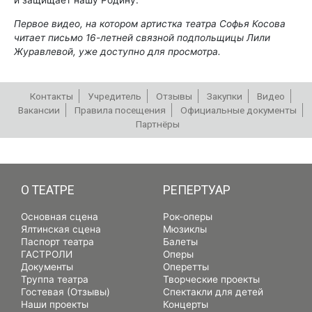
и защищает нашу Родину.
Первое видео, на котором артистка театра Софья Косова
читает письмо 16-летней связной подпольщицы Лили
Журавлевой, уже доступно для просмотра.
Контакты
Учредитель
Отзывы
Закупки
Видео
Вакансии
Правила посещения
Официальные документы
Партнёры
РЕПЕРТУАР
О ТЕАТРЕ
РЕПЕРТУАР
Основная сцена
Рок-оперы
Ялтинская сцена
Мюзиклы
Паспорт театра
Балеты
ГАСТРОЛИ
Оперы
Документы
Оперетты
Труппа театра
Творческие проекты
Гостевая (Отзывы)
Спектакли для детей
Наши проекты
Концерты