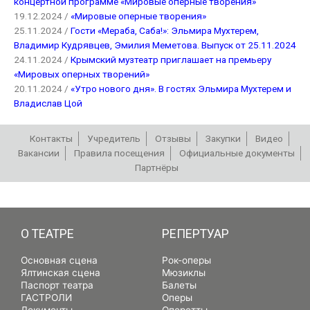
концертной программе «Мировые оперные творения»
19.12.2024 /
«Мировые оперные творения»
25.11.2024 /
Гости «Мераба, Саба!»: Эльмира Мухтерем,
Владимир Кудрявцев, Эмилия Меметова. Выпуск от 25.11.2024
24.11.2024 /
Крымский музтеатр приглашает на премьеру
«Мировых оперных творений»
20.11.2024 /
«Утро нового дня». В гостях Эльмира Мухтерем и
Владислав Цой
Контакты
Учредитель
Отзывы
Закупки
Видео
Вакансии
Правила посещения
Официальные документы
Партнёры
РЕПЕРТУАР
О ТЕАТРЕ
РЕПЕРТУАР
Основная сцена
Рок-оперы
Ялтинская сцена
Мюзиклы
Паспорт театра
Балеты
ГАСТРОЛИ
Оперы
Документы
Оперетты