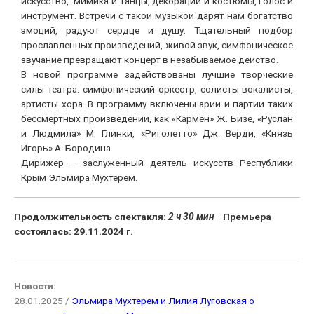
искусство, мимика и танцы, декорации и костюмы, голос и
инструмент. Встречи с такой музыкой дарят нам богатство
эмоций, радуют сердце и душу. Тщательный подбор
прославленных произведений, живой звук, симфоническое
звучание превращают концерт в незабываемое действо.
В новой программе задействованы лучшие творческие
силы театра: симфонический оркестр, солисты-вокалисты,
артисты хора. В программу включены арии и партии таких
бессмертных произведений, как «Кармен» Ж. Бизе, «Руслан
и Людмила» М. Глинки, «Риголетто» Дж. Верди, «Князь
Игорь» А. Бородина.
Дирижер – заслуженный деятель искусств Республики
Крым Эльмира Мухтерем.
Продолжительность спектакля:
2 ч 30 мин
Премьера
состоялась: 29.11.2024 г.
Новости:
28.01.2025 /
Эльмира Мухтерем и Лилия Луговская о