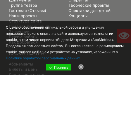
Труппа театра
Творческие проекты
Гостевая (Отзывы)
Спектакли для детей
Наши проекты
Концерты
Структура сайта
Правила посещения
С целью обеспечения оптимальной работы и улучшения
Экскурсии
пользовательского опыта, на сайте используются технологии
Режим работы
cookie, в том числе сервиса «Яндекс.Метрика» и «AppMetrica».
Как добраться
Продолжая пользоваться сайтом, Вы соглашаетесь с размещением
cookie-файлов на Вашем устройстве на условиях, изложенных в
КАССА ТЕАТРА
Политике обработки персональных данных.
Абонементы
Принять
Билеты и цены
Карта лояльности
Часто задаваемые вопросы
УЧРЕДИТЕЛЬ - МИНИСТЕРСТВО КУЛЬТУРЫ
РЕСПУБЛИКИ КРЫМ
ГОСУДАРСТВЕННОЕ АВТОНОМНОЕ УЧРЕЖДЕНИЕ РЕСПУБЛИКИ КРЫМ
ГОСУДАРСТВЕННЫЙ АКАДЕМИЧЕСКИЙ МУЗЫКАЛЬНЫЙ ТЕАТР