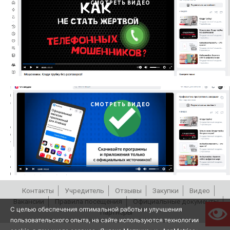
СМОТРЕТЬ ВИДЕО
СМОТРЕТЬ ВИДЕО
Контакты
Учредитель
Отзывы
Закупки
Видео
Вакансии
Правила посещения
Официальные документы
С целью обеспечения оптимальной работы и улучшения
Партнёры
пользовательского опыта, на сайте используются технологии
РЕПЕРТУАР