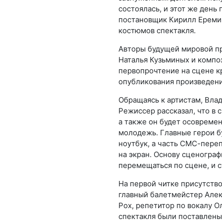
состоялась, и этот же день
постановщик Кирилл Еремин
костюмов спектакля.
Авторы будущей мировой пр
Наталья Кузьминых и компо
первопрочтение на сцене кр
опубликования произведени
Обращаясь к артистам, Вла
Режиссер рассказал, что в 
а также он будет осовреме
молодежь. Главные герои б
ноутбук, а часть СМС-пере
на экран. Основу сценограф
перемещаться по сцене, и 
На первой читке присутств
главный балетмейстер Алек
Рох, репетитор по вокалу О
спектакля были поставлены 