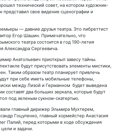
 прошел технический совет, на котором художник-
 представил свое видение сценографии и
емьеры — давние друзья театра. Это либреттист
зитор Егор Шашин. Примечательно, что
ымского театра состоится в год 190-летия
я Александра Сергеевича.
димир Анатольевич приоткрыл завесу тайны.
спектакле будут присутствовать элементы мистики,
нен. Таким образом театр планирует привлечь
удут при себе иметь мобильные телефоны,
писки между Лизой и Германном будет выведена
ии составят два больших зеркала, которые будут
стол под зеленым сукном-скатертью.
овали главный дирижер Эльмира Мухтерем,
сандр Гоцуленко, главный хормейстер Анастасия
лег Палий, перед которыми в ходе обсуждения
цели и задачи.