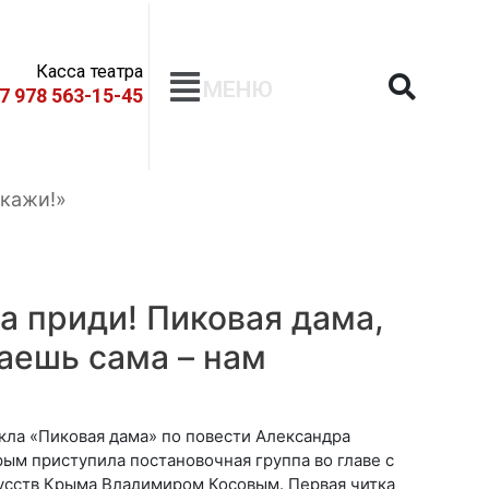
Касса театра
МЕНЮ
+7 978 563-15-45
скажи!»
а приди! Пиковая дама,
наешь сама – нам
кла «Пиковая дама» по повести Александра
рым приступила постановочная группа во главе с
усств Крыма Владимиром Косовым. Первая читка