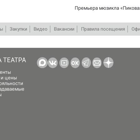
Премьера мюзикла «Пиковая
вы
Закупки
Видео
Вакансии
Правила посещения
Офи
А ТЕАТРА
енты
 и цены
ояльности
задаваемые
ы