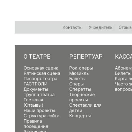
Контакты
Учредитель
Отзы
РЕПЕРТУАР
О ТЕАТРЕ
РЕПЕРТУАР
КАСС
Основная сцена
Рок-оперы
Абонем
Ялтинская сцена
Мюзиклы
Билеты
Паспорт театра
Балеты
Карта л
ГАСТРОЛИ
Оперы
Часто 
Документы
Оперетты
вопрос
Труппа театра
Творческие
Гостевая
проекты
(Отзывы)
Спектакли для
Наши проекты
детей
Структура сайта
Концерты
Правила
посещения
Экскурсии