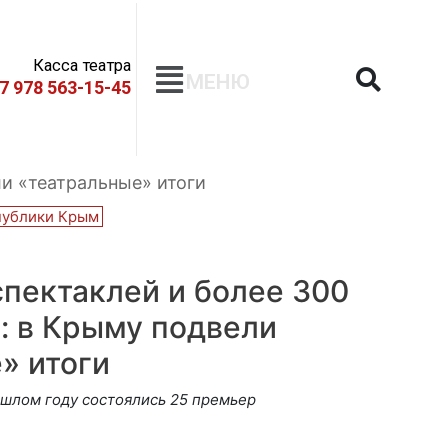
Касса театра
МЕНЮ
+7 978 563-15-45
ли «театральные» итоги
публики Крым
спектаклей и более 300
й: в Крыму подвели
» итоги
ошлом году состоялись 25 премьер