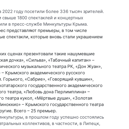
 2022 году посетили более 336 тысяч зрителей.
и свыше 1800 спектаклей и концертных
или в пресс-службе Минкультуры Крыма.
рес представляют премьеры, в том числе
ые спектакли, которые вновь стали украшением
ких сценах презентовали такие нашумевшие
ская дочка», «Сильва», «Табачный капитан» –
ического музыкального театра РК, «Дон Жуан»,
» – Крымского академического русского
. Горького, «Сабрие», «Говорящий кувшин»,
отатарского государственного академического
го театра, «Любовь дона Перлимплина» –
о театра кукол, «Мёртвые души», «Золотая
Пиноккио» – Крымского государственного театра
ругие. Всего – 25 премьер.
инкультуры, в прошлом году успешно состоялись
атральных коллективов, в частности, в Липецк,