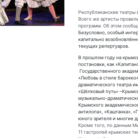
Республиканские театры в
Всего же артисты провел
программ. Об этом сообщ
Безусловно, особый инте
капитально возобновлённ
текущих репертуаров.
В прошлом году на крымс
постановки, как «Капитан
Государственного академ
«Любовь в стиле барокко
драматического театра им
«Шёлковый путь» –Крымск
музыкально-драматическо
Крымского академическог
антилопа», «Каштанка», «
юного зрителя и многие д
Кроме того, по данным М
11 гастролей крымских те