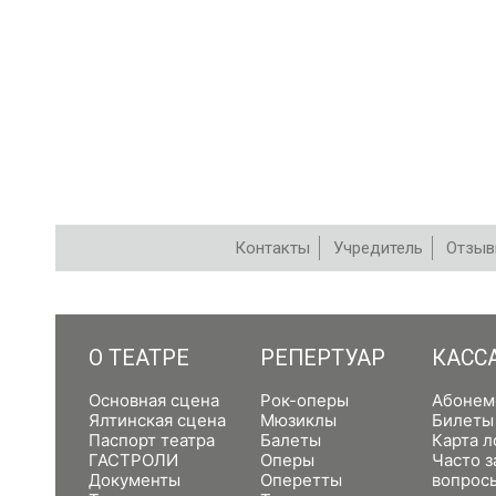
Контакты
Учредитель
Отзы
РЕПЕРТУАР
О ТЕАТРЕ
РЕПЕРТУАР
КАСС
Основная сцена
Рок-оперы
Абонем
Ялтинская сцена
Мюзиклы
Билеты
Паспорт театра
Балеты
Карта л
ГАСТРОЛИ
Оперы
Часто 
Документы
Оперетты
вопрос