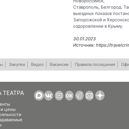
Новороссийск,
Ставрополь, Белгород. Т
выездных показов постано
Запорожской и Херсонско
оздоровлении в Крыму.
30.01.2023
Источник: https://travelc
вы
Закупки
Видео
Вакансии
Правила посещения
Офи
А ТЕАТРА
енты
 и цены
ояльности
задаваемые
ы