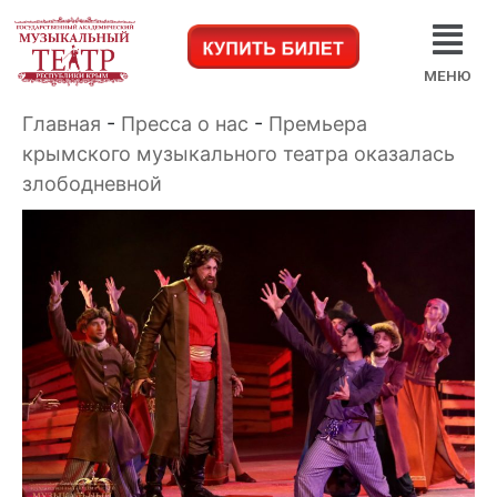
МЕНЮ
Главная
-
Пресса о нас
-
Премьера
крымского музыкального театра оказалась
злободневной