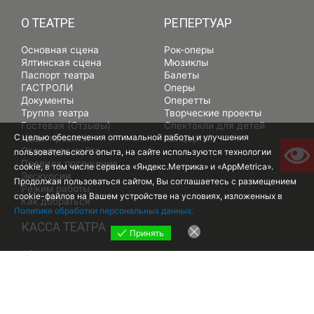
О ТЕАТРЕ
РЕПЕРТУАР
Основная сцена
Рок-оперы
Ялтинская сцена
Мюзиклы
Паспорт театра
Балеты
ГАСТРОЛИ
Оперы
Документы
Оперетты
Труппа театра
Творческие проекты
Гостевая (Отзывы)
Спектакли для детей
С целью обеспечения оптимальной работы и улучшения
Наши проекты
Концерты
Структура сайта
пользовательского опыта, на сайте используются технологии
Правила посещения
cookie, в том числе сервиса «Яндекс.Метрика» и «AppMetrica».
Экскурсии
Продолжая пользоваться сайтом, Вы соглашаетесь с размещением
Режим работы
cookie-файлов на Вашем устройстве на условиях, изложенных в
Как добраться
Политике обработки персональных данных.
КАССА ТЕАТРА
Принять
Абонементы
Билеты и цены
Карта лояльности
Часто задаваемые вопросы