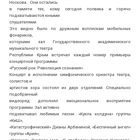
Носкова… Они остались
в памяти тех, кому сегодня полвека и горячо
подхватываются юными
слушателями.
Это видно было по дружным всплескам мобильных
фонариков,
которыми зал Государственного академического
музыкального театра
Республики Крым встречал каждый номер премьеры
концертной программы
«Русский рок. Революция сознания».
Концерт в исполнении симфонического оркестра театра,
солистов и
артистов хора состоял из двух отделений. Специально
подобранный
видеоряд дополнял эмоциональное восприятие
программы. Зал активно
подхватывал любимые песни: «Кукла колдуна» группы
«КиШ»,
«Катастрофический» Дианы Арбениной, «Беспечный ангел»
группы «Ария»,
«Кукушка» Виктора Цоя, «Я свободен» Валерия Кипелова,