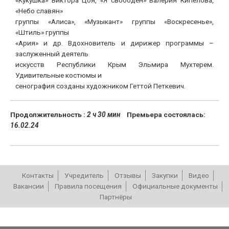
«Небо славян»
группы «Алиса», «Музыкант» группы «Воскресенье»,
«Штиль» группы
«Ария» и др. Вдохновитель и дирижер программы –
заслуженный деятель
искусств Республики Крым Эльмира Мухтерем.
Удивительные костюмы и
сенография созданы художником Геттой Петкевич.
Продолжительность :
2 ч 30 мин
Премьера состоялась:
16.02.24
Контакты
Учредитель
Отзывы
Закупки
Видео
Вакансии
Правила посещения
Официальные документы
Партнёры
РЕПЕРТУАР