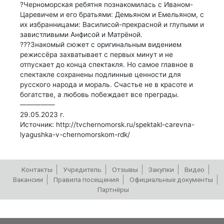
?Черноморская ребятня познакомилась с Иваном-
Царевичем и его братьями: Демьяном и Емельяном, с
их избранницами: Василисой-прекрасной и глупыми и
завистливыми Анфисой и Матрёной.
???Знакомый сюжет с оригинальным видением
режиссёра захватывает с первых минут и не
отпускает до конца спектакля. Но самое главное в
спектакле сохранены подлинные ценности для
русского народа и мораль. Счастье не в красоте и
богатстве, а любовь побеждает все преграды.
—————
29.05.2023 г.
Источник: http://tvchernomorsk.ru/spektakl-carevna-
lyagushka-v-chernomorskom-rdk/
Контакты
Учредитель
Отзывы
Закупки
Видео
Вакансии
Правила посещения
Официальные документы
Партнёры
РЕПЕРТУАР