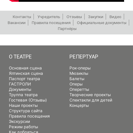
Контакты
Учредитель
Отзывы
Закупки
Видео
Вакансии
Правила посещения
Официальные документы
Партнёры
РЕПЕРТУАР
О ТЕАТРЕ
РЕПЕРТУАР
Основная сцена
Рок-оперы
Ялтинская сцена
Мюзиклы
Паспорт театра
Балеты
ГАСТРОЛИ
Оперы
Документы
Оперетты
Труппа театра
Творческие проекты
Гостевая (Отзывы)
Спектакли для детей
Наши проекты
Концерты
Структура сайта
Правила посещения
Экскурсии
Режим работы
Как добраться