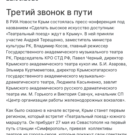
Третий звонок в пути
В РИА Новости Крым состоялась пресс-конференция под
названием «Сделать высокое искусство доступным:
«Театральный поезд» ждут в Крыму». В ней приняли
участие Андрей Терещенко, заместитель министра
культуры РК, Владимир Косов, главный режиссер
Государственного академического музыкального театра
РК, Председатель КРО СТД РФ, Павел Черный, директор
Крымского академического театра кукол им. Б.И. Азарова,
Эльмира Куртмеметова, директор Крымскотатарского
государственного академического музыкально-
драматического театра, Людмила Касьяненко, завлит
Крымского академического русского драматического
театра им. М. Горького и Виктория Савчук, начальник СП
«Центр организации работы железнодорожных вокзалов».
Как было сказано в начале встречи, Крым станет первым
регионом, который встретит «Театральный поезд» южного
маршрута. Он прибудет 27 мая из Севастополя на первый
путь станции «Симферополь», привезя коллективы
театров из города-героя, которые покажут свои спектакли