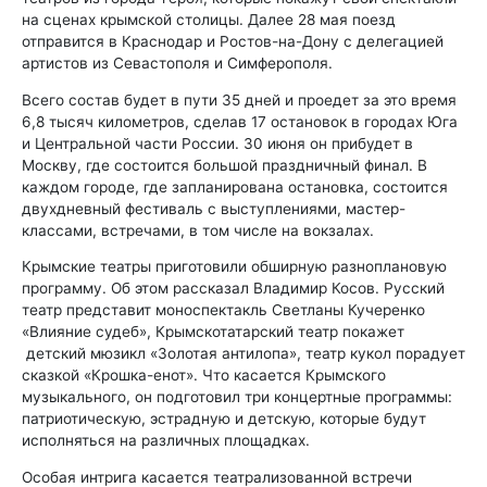
на сценах крымской столицы. Далее 28 мая поезд
отправится в Краснодар и Ростов-на-Дону с делегацией
артистов из Севастополя и Симферополя.
Всего состав будет в пути 35 дней и проедет за это время
6,8 тысяч километров, сделав 17 остановок в городах Юга
и Центральной части России. 30 июня он прибудет в
Москву, где состоится большой праздничный финал. В
каждом городе, где запланирована остановка, состоится
двухдневный фестиваль с выступлениями, мастер-
классами, встречами, в том числе на вокзалах.
Крымские театры приготовили обширную разноплановую
программу. Об этом рассказал Владимир Косов. Русский
театр представит моноспектакль Светланы Кучеренко
«Влияние судеб», Крымскотатарский театр покажет
детский мюзикл «Золотая антилопа», театр кукол порадует
сказкой «Крошка-енот». Что касается Крымского
музыкального, он подготовил три концертные программы:
патриотическую, эстрадную и детскую, которые будут
исполняться на различных площадках.
Особая интрига касается театрализованной встречи