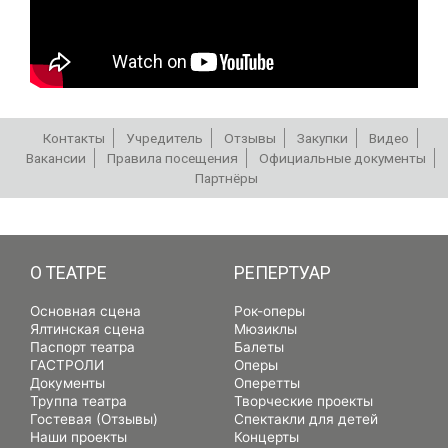
Контакты
Учредитель
Отзывы
Закупки
Видео
Вакансии
Правила посещения
Официальные документы
Партнёры
РЕПЕРТУАР
О ТЕАТРЕ
РЕПЕРТУАР
Основная сцена
Рок-оперы
Ялтинская сцена
Мюзиклы
Паспорт театра
Балеты
ГАСТРОЛИ
Оперы
Документы
Оперетты
Труппа театра
Творческие проекты
Гостевая (Отзывы)
Спектакли для детей
Наши проекты
Концерты