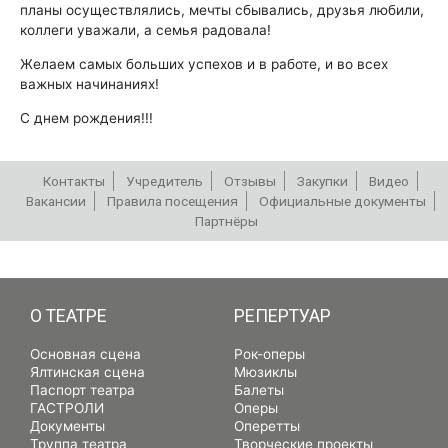
планы осуществлялись, мечты сбывались, друзья любили,
коллеги уважали, а семья радовала!
Желаем самых больших успехов и в работе, и во всех
важных начинаниях!
С днем рождения!!!
Контакты
Учредитель
Отзывы
Закупки
Видео
Вакансии
Правила посещения
Официальные документы
Партнёры
РЕПЕРТУАР
О ТЕАТРЕ
РЕПЕРТУАР
Основная сцена
Рок-оперы
Ялтинская сцена
Мюзиклы
Паспорт театра
Балеты
ГАСТРОЛИ
Оперы
Документы
Оперетты
Труппа театра
Творческие проекты