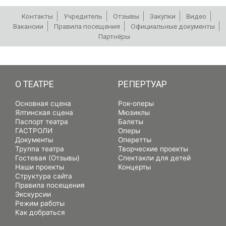
Контакты
Учредитель
Отзывы
Закупки
Видео
Вакансии
Правила посещения
Официальные документы
Партнёры
РЕПЕРТУАР
О ТЕАТРЕ
РЕПЕРТУАР
Основная сцена
Рок-оперы
Ялтинская сцена
Мюзиклы
Паспорт театра
Балеты
ГАСТРОЛИ
Оперы
Документы
Оперетты
Труппа театра
Творческие проекты
Гостевая (Отзывы)
Спектакли для детей
Наши проекты
Концерты
Структура сайта
Правила посещения
Экскурсии
Режим работы
Как добраться