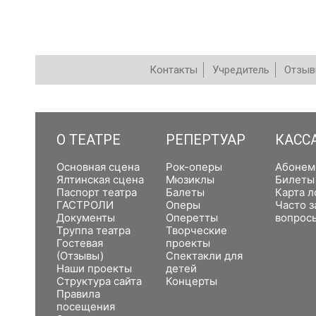
Контакты
Учредитель
Отзы
РЕПЕРТУАР
О ТЕАТРЕ
РЕПЕРТУАР
КАСС
Основная сцена
Рок-оперы
Абонем
Ялтинская сцена
Мюзиклы
Билеты
Паспорт театра
Балеты
Карта л
ГАСТРОЛИ
Оперы
Часто 
Документы
Оперетты
вопрос
Труппа театра
Творческие
Гостевая
проекты
(Отзывы)
Спектакли для
Наши проекты
детей
Структура сайта
Концерты
Правила
посещения