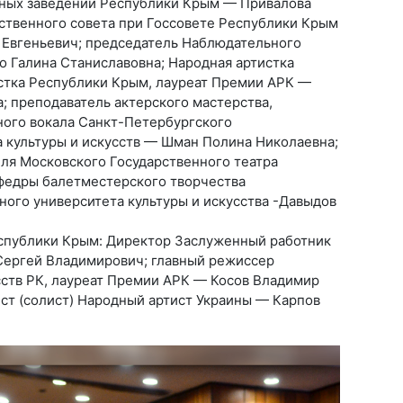
бных заведений Республики Крым — Привалова
твенного совета при Госсовете Республики Крым
 Евгеньевич; председатель Наблюдательного
о Галина Станиславовна; Народная артистка
стка Республики Крым, лауреат Премии АРК —
; преподаватель актерского мастерства,
ного вокала Санкт-Петербургского
а культуры и искусств — Шман Полина Николаевна;
еля Московского Государственного театра
афедры балетместерского творчества
ного университета культуры и искусства -Давыдов
еспублики Крым: Директор Заслуженный работник
Сергей Владимирович; главный режиссер
ств РК, лауреат Премии АРК — Косов Владимир
ист (солист) Народный артист Украины — Карпов