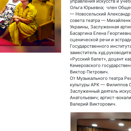
управления искусств и уче
Ольга Юрьевна; член Общес
— Новосельский Александр
совета театра — Михайленк
Украины, Заслуженная арти
Басаргина Елена Георгиевна
сценической речи и эстрад
Государственного институт
заместитель худ.руководит
«Русский балет», доцент к
Кемеровского государствен
Виктор Петрович.
От Музыкального театра Р
культуры АРК — Филиппов 
Заслуженный деятель искус
Анатольевич; артист-вокал
Валерий Викторович.