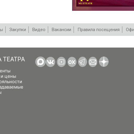
вы
Закупки
Видео
Вакансии
Правила посещения
Офи
А ТЕАТРА
енты
 и цены
ояльности
задаваемые
ы