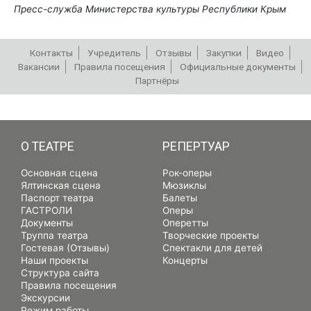
Пресс-служба Министерства культуры Республики Крым
Контакты
Учредитель
Отзывы
Закупки
Видео
Вакансии
Правила посещения
Официальные документы
Партнёры
РЕПЕРТУАР
О ТЕАТРЕ
РЕПЕРТУАР
Основная сцена
Рок-оперы
Ялтинская сцена
Мюзиклы
Паспорт театра
Балеты
ГАСТРОЛИ
Оперы
Документы
Оперетты
Труппа театра
Творческие проекты
Гостевая (Отзывы)
Спектакли для детей
Наши проекты
Концерты
Структура сайта
Правила посещения
Экскурсии
Режим работы