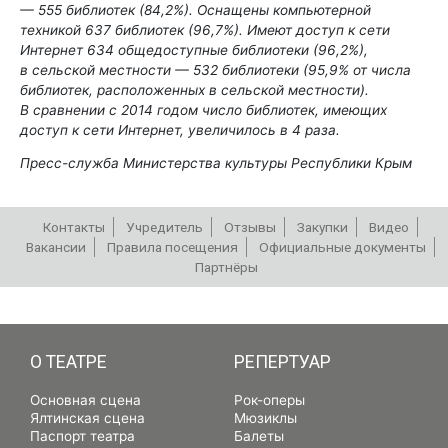
— 555 библиотек
(84,2%).
Оснащены компьютерной
техникой
637 библиотек (96,7%)
. Имеют доступ
к
сети
Интернет 634 общедоступные библиотеки (96,2%)
,
в
сельской местности
—
532 библиотеки (95,9% от ч
исла
библиотек, расположенных в
сельской местности)
.
В
сравнении с 2014 годом число библиотек, имеющих
доступ к сети Интернет, увеличилось в 4 раза.
Пресс-служба Министерства культуры Республики Крым
Контакты
Учредитель
Отзывы
Закупки
Видео
Вакансии
Правила посещения
Официальные документы
Партнёры
РЕПЕРТУАР
О ТЕАТРЕ
РЕПЕРТУАР
Основная сцена
Рок-оперы
Ялтинская сцена
Мюзиклы
Паспорт театра
Балеты