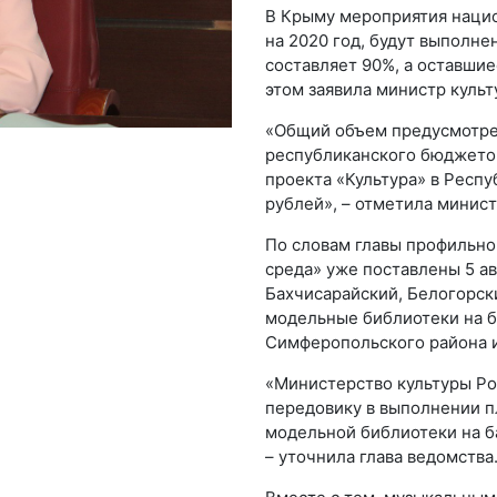
В Крыму мероприятия нацио
на 2020 год, будут выполне
составляет 90%, а оставши
этом заявила министр куль
«Общий объем предусмотре
республиканского бюджето
проекта «Культура» в Респу
рублей», – отметила минист
По словам главы профильног
среда» уже поставлены 5 а
Бахчисарайский, Белогорск
модельные библиотеки на б
Симферопольского района и
«Министерство культуры Р
передовику в выполнении пл
модельной библиотеки на б
– уточнила глава ведомства