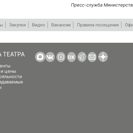
Пресс-служба Министерств
вы
Закупки
Видео
Вакансии
Правила посещения
Офи
А ТЕАТРА
енты
 и цены
ояльности
задаваемые
ы