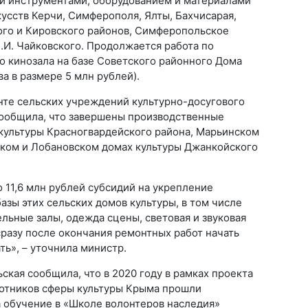
и инструментами, оборудованием и материалами
усств Керчи, Симферополя, Ялты, Бахчисарая,
го и Кировского районов, Симферопольское
.И. Чайковского. Продолжается работа по
 кинозала на базе Советского районного Дома
а в размере 5 млн рублей).
нте сельских учреждений культурно-досугового
сообщила, что завершены производственные
культуры Красногвардейского района, Марьинском
ком и Лобановском домах культуры Джанкойского
 11,6 млн рублей субсидий на укрепление
зы этих сельских домов культуры, в том числе
льные залы, одежда сцены, световая и звуковая
сразу после окончания ремонтных работ начать
ь», – уточнила министр.
ская сообщила, что в 2020 году в рамках проекта
ботников сферы культуры Крыма прошли
 обучение в «Школе волонтеров наследия»