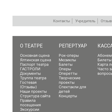
Контакты
Учредитель
Отзы
РЕПЕРТУАР
О ТЕАТРЕ
РЕПЕРТУАР
КАСС
Основная сцена
Рок-оперы
Абонем
Ялтинская сцена
Мюзиклы
Билеты
Паспорт театра
Балеты
Карта л
ГАСТРОЛИ
Оперы
Часто 
Документы
Оперетты
вопрос
Труппа театра
Творческие
Гостевая
проекты
(Отзывы)
Спектакли для
Наши проекты
детей
Структура сайта
Концерты
Правила
посещения
Экскурсии