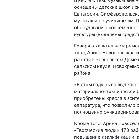
Вместе с тем, музыкальным
оснащены детские школ иск
Евпатории, Симферопольско
музыкальное училище им. П
оборудованию современного
культуры (выделены средств
Говоря о капитальном ремо
типа, Арина Новосельская 
работы в Ровновском Доме 
сельском клубе, Новокрымс
района.
«В этом году было выделено
материально-технической ба
приобретены кресла в зрите
аппаратура, что позволило 
полноценно функционироват
Кроме того, Арина Новосель
«Творческие люди» 470 ра
повышение квалификации, а