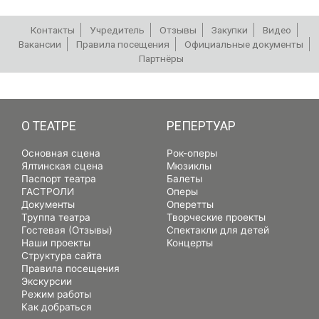
Контакты
Учредитель
Отзывы
Закупки
Видео
Вакансии
Правила посещения
Официальные документы
Партнёры
РЕПЕРТУАР
О ТЕАТРЕ
РЕПЕРТУАР
Основная сцена
Рок-оперы
Ялтинская сцена
Мюзиклы
Паспорт театра
Балеты
ГАСТРОЛИ
Оперы
Документы
Оперетты
Труппа театра
Творческие проекты
Гостевая (Отзывы)
Спектакли для детей
Наши проекты
Концерты
Структура сайта
Правила посещения
Экскурсии
Режим работы
Как добраться