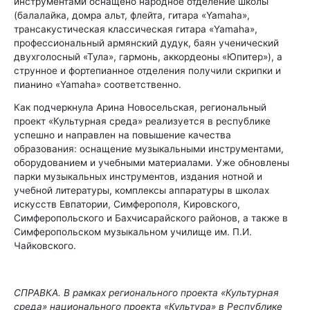
инструментами оснащено народное отделение школы
(балалайка, домра альт, флейта, гитара «Yamaha»,
трансакустическая классическая гитара «Yamaha»,
профессиональный армянский дудук, баян ученический
двухголосный «Тула», гармонь, аккордеоны «Юпитер»), а
струнное и фортепианное отделения получили скрипки и
пианино «Yamahа» соответственно.
Как подчеркнула Арина Новосельская, региональный
проект «Культурная среда» реализуется в республике
успешно и направлен на
повышение качества
образования: оснащение музыкальными инструментами,
оборудованием и учебными материалами. Уже обновлены
парки музыкальных инструментов, издания нотной и
учебной литературы, комплексы аппаратуры в школах
искусств Евпатории, Симферополя, Кировского,
Симферопольского и Бахчисарайского районов, а также в
Симферопольском музыкальном училище им. П.И.
Чайковского.
СПРАВКА. В рамках
регионального проекта «Культурная
среда»
национального проекта «Культура» в Республике