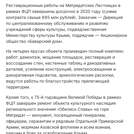
Реставрационные работы на Митридатских Лестницах в
рамках ФЦП завершены досрочно в 2020 году (сумма
контракта свыше 695 млн рублей). Заказчик — Дирекция
по централизованному обслуживанию и развитию
учреждений сферы культуры, подведомственная
Министерству культуры Крыма, подрядчик — Акционерное
общество «Баварский дом».
На четырех ярусах объекта произведен полный комплекс
работ: демонтаж, мощение площадок, реставрация и
воссоздание стен, настенных таблиц и декоративных
деталей, усиление конструкций, электроосвещение и
декоративная подсветка, археологические раскопки,
ведутся работы по благоустройству прилегающей
территории.
Кроме того, к 75-й годовщине Великой Победы в рамках
ФЦП завершен ремонт объекта культурного наследия
регионального значения «Обелиск Славы» на горе
Митридат — монумент, посвященный генералам,
офицерам, сержантам и рядовым Отдельной Приморской
Армии, морякам Азовской флотилии и всем воинам,
павшим в боях за освобождение Крыма.