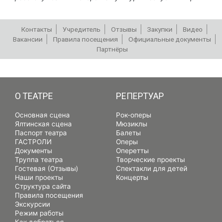
Контакты
Учредитель
Отзывы
Закупки
Видео
Вакансии
Правила посещения
Официальные документы
Партнёры
РЕПЕРТУАР
О ТЕАТРЕ
РЕПЕРТУАР
Основная сцена
Рок-оперы
Ялтинская сцена
Мюзиклы
Паспорт театра
Балеты
ГАСТРОЛИ
Оперы
Документы
Оперетты
Труппа театра
Творческие проекты
Гостевая (Отзывы)
Спектакли для детей
Наши проекты
Концерты
Структура сайта
Правила посещения
Экскурсии
Режим работы
Как добраться