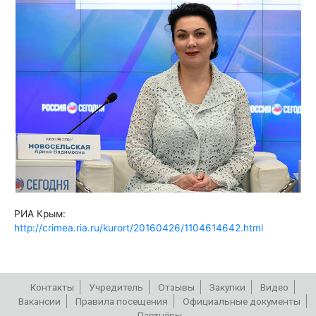
РИА Крым:
http://crimea.ria.ru/kurort/20160426/1104614642.html
Контакты
Учредитель
Отзывы
Закупки
Видео
Вакансии
Правила посещения
Официальные документы
Партнёры