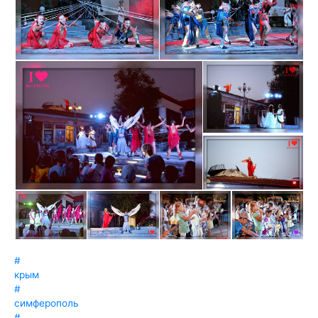
‪#‎
крым‬
‪#‎
симферополь‬
‪#‎