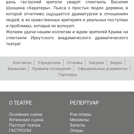
день гастролей зрители увидят спектакль Василия
Шукшина «Харатеры». Пьеса о простых людях деревни, в
которой отчетливо ощущается драматургия в отношениях
людей, в их нравственных критериях и реальных поступках
и проблемах, которые их волнуют.
Желаем удачи нашим коллегам и ждем зрителей Крыма на
спектакли Иркутского академического драматического
театра!
Контакты
Учредитель
Отзывы
Закупки
Видео
Вакансии
Правила посещения
Официальные документы
Партнёры
РЕПЕРТУАР
О ТЕАТРЕ
РЕПЕРТУАР
Основная сцена
Рок-оперы
Ялтинская сцена
Мюзиклы
Паспорт театра
Балеты
ГАСТРОЛИ
Оперы