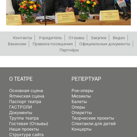
Контакты
Учредитель
Отзывы
Закупки
Видео
Вакансии
Правила посещения
Официальные документы
Партнёры
РЕПЕРТУАР
О ТЕАТРЕ
РЕПЕРТУАР
Основная сцена
Рок-оперы
Ялтинская сцена
Мюзиклы
Паспорт театра
Балеты
ГАСТРОЛИ
Оперы
Документы
Оперетты
Труппа театра
Творческие проекты
Гостевая (Отзывы)
Спектакли для детей
Наши проекты
Концерты
Структура сайта