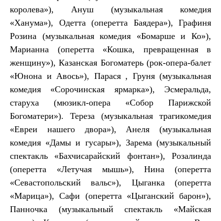
королева»), Ануш (музыкальная комедия
«Ханума»), Одетта (оперетта Баядера»), Графиня
Розина (музыкальная комедия «Бомарше и Ко»),
Марианна (оперетта «Кошка, превращенная в
женщину»), Казанская Богоматерь (рок-опера-балет
«Юнона и Авось»), Парася , Груня (музыкальная
комедия «Сорочинская ярмарка»), Эсмеральда,
старуха (мюзикл-опера «Собор Парижской
Богоматери»). Тереза (музыкальная трагикомедия
«Евреи нашего двора»), Анеля (музыкальная
комедия «Дамы и гусары»), Зарема (музыкальный
спектакль «Бахчисарайский фонтан»), Розалинда
(оперетта «Летучая мышь»), Нина (оперетта
«Севастопольский вальс»), Цыганка (оперетта
«Марица»), Сафи (оперетта «Цыганский барон»),
Панночка (музыкальный спектакль «Майская