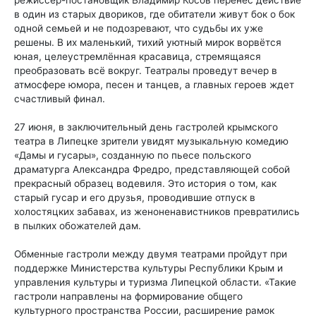
в один из старых двориков, где обитатели живут бок о бок
одной семьей и не подозревают, что судьбы их уже
решены. В их маленький, тихий уютный мирок ворвётся
юная, целеустремлённая красавица, стремящаяся
преобразовать всё вокруг. Театралы проведут вечер в
атмосфере юмора, песен и танцев, а главных героев ждет
счастливый финал.
27 июня, в заключительный день гастролей крымского
театра в Липецке зрители увидят музыкальную комедию
«Дамы и гусары», созданную по пьесе польского
драматурга Александра Фредро, представляющей собой
прекрасный образец водевиля. Это история о том, как
старый гусар и его друзья, проводившие отпуск в
холостяцких забавах, из женоненавистников превратились
в пылких обожателей дам.
Обменные гастроли между двумя театрами пройдут при
поддержке Министерства культуры Республики Крым и
управления культуры и туризма Липецкой области. «Такие
гастроли направлены на формирование общего
культурного пространства России, расширение рамок