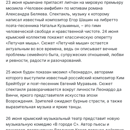
23 июня крымчане пригласят липчан на мировую премьеру
мюзикла «Человек-амфибия» по мотивам романа
Александра Беляева. Спектакль, музыку к которому
написал известный композитор Егор Шашин на либретто
поэта-песенника Натальи Кузьминых, – это гимн
человеческой свободе и нравственной чистоте. 24 июня
крымский коллектив покажет классическую оперетту
«Летучая мышь». Сюжет «Летучей мыши» остается
актуальным во все времена, ведь он описывает вечные
проблемы семейного быта, супружеских отношений, любви
и ревности, радости и разочарований.
25 июня буден показан мюзикл «Леонардо», авторами
которого выступили известный российский композитор Ким
Брейтбург и поэт-песенник Евгений Муравьев. Сюжет
спектакля разворачивается вокруг личности Леонардо да
Винчи, яркого представителя искусства эпохи
Возрождения. Зрителей ожидают бурные страсти, а также
выразительная музыка и яркие танцы.
26 июня крымский музыкальный театр представит новую
музыкальную комедию «В городе С». Автор пьесы и
режиссер-постановщик Владимир Косов перенес действие