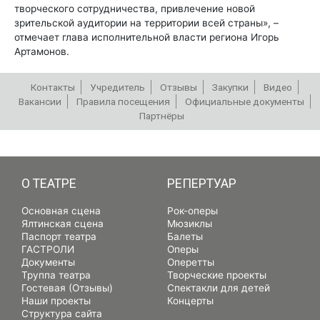
творческого сотрудничества, привлечение новой
зрительской аудитории на территории всей страны», –
отмечает глава исполнительной власти региона Игорь
Артамонов.
Контакты
Учредитель
Отзывы
Закупки
Видео
Вакансии
Правила посещения
Официальные документы
Партнёры
РЕПЕРТУАР
О ТЕАТРЕ
РЕПЕРТУАР
Основная сцена
Рок-оперы
Ялтинская сцена
Мюзиклы
Паспорт театра
Балеты
ГАСТРОЛИ
Оперы
Документы
Оперетты
Труппа театра
Творческие проекты
Гостевая (Отзывы)
Спектакли для детей
Наши проекты
Концерты
Структура сайта