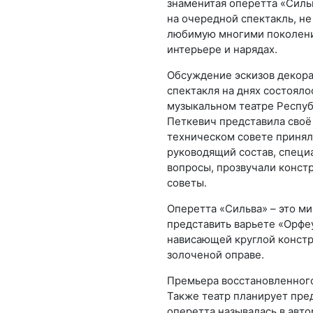
знаменитая оперетта «Сильв
на очередной спектакль, не
любимую многими поколения
интерьере и нарядах.
Обсуждение эскизов декора
спектакля на днях состоял
музыкальном театре Респу
Петкевич представила своё
техническом совете принял
руководящий состав, специ
вопросы, прозвучали конст
советы.
Оперетта «Сильва» – это ми
представить варьете «Орфе
нависающей круглой констр
золоченой оправе.
Премьера восстановленного 
Также театр планирует пред
оперетта называлась в авто