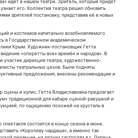
а» идёт в нашем театре. Зритель, который придёт
 узнает его. Коллектив театра решил обновить
ми зрителей постановку, представив её в новых
ций и костюмов капитально возобновляемого
ось в Государственном академическом
блики Крым. Художник-постановщик Гетта
 видение «оперетты всех времён и народов». В
и участие дирекция театра, художественно-
алисты театральных цехов. Были подняты
руктивные предложения, внесены рекомендации и
р сцены и кулис. Гетта Владиславовна предлагает
ум» традиционной для кабаре сценой-ракушкой и
укцией, по ощущению похожей на хрусталь в
спектакля состоится в конце сезона в июне.
ставить «Королеву чардаша», а именно так
рской редакции, на летних гастролях в г. Липецк.