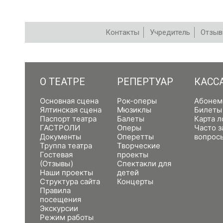
Контакты
Учредитель
Отзы
РЕПЕРТУАР
О ТЕАТРЕ
РЕПЕРТУАР
КАСС
Основная сцена
Рок-оперы
Абонем
Ялтинская сцена
Мюзиклы
Билеты
Паспорт театра
Балеты
Карта л
ГАСТРОЛИ
Оперы
Часто 
Документы
Оперетты
вопрос
Труппа театра
Творческие
Гостевая
проекты
(Отзывы)
Спектакли для
Наши проекты
детей
Структура сайта
Концерты
Правила
посещения
Экскурсии
Режим работы