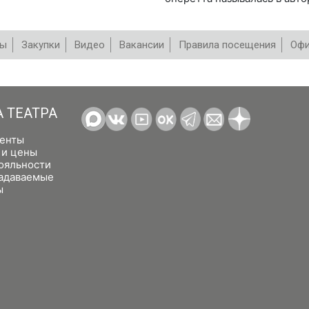
вы
Закупки
Видео
Вакансии
Правила посещения
Офи
А ТЕАТРА
енты
 и цены
ояльности
задаваемые
ы