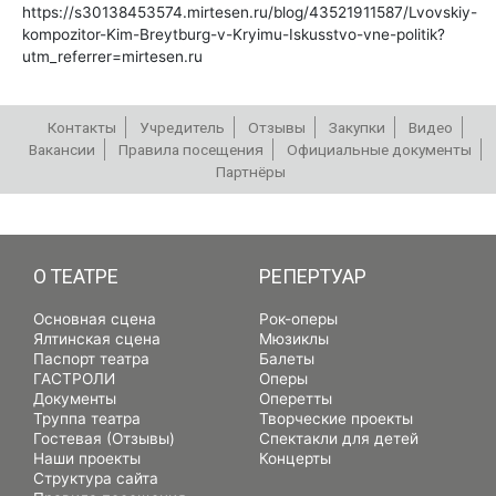
https://s30138453574.mirtesen.ru/blog/43521911587/Lvovskiy-
kompozitor-Kim-Breytburg-v-Kryimu-Iskusstvo-vne-politik?
utm_referrer=mirtesen.ru
Контакты
Учредитель
Отзывы
Закупки
Видео
Вакансии
Правила посещения
Официальные документы
Партнёры
РЕПЕРТУАР
О ТЕАТРЕ
РЕПЕРТУАР
Основная сцена
Рок-оперы
Ялтинская сцена
Мюзиклы
Паспорт театра
Балеты
ГАСТРОЛИ
Оперы
Документы
Оперетты
Труппа театра
Творческие проекты
Гостевая (Отзывы)
Спектакли для детей
Наши проекты
Концерты
Структура сайта