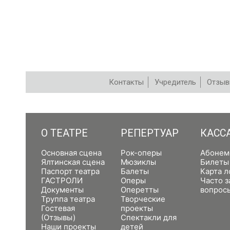
Контакты
Учредитель
Отзы
РЕПЕРТУАР
О ТЕАТРЕ
РЕПЕРТУАР
КАСС
Основная сцена
Рок-оперы
Абонем
Ялтинская сцена
Мюзиклы
Билеты
Паспорт театра
Балеты
Карта л
ГАСТРОЛИ
Оперы
Часто 
Документы
Оперетты
вопрос
Труппа театра
Творческие
Гостевая
проекты
(Отзывы)
Спектакли для
Наши проекты
детей