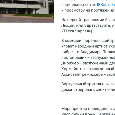
социальных сетях (
ВКонтак
к просмотру на протяжении 
На первой трансляции была
Люция, или Здравствуйте, я
«Тётка Чарлея»).
В комедии, переносящей зри
играет народный артист Ук
либретто Владимира Поляко
постановщик – заслуженный
Дирижер – заслуженный дея
Хормейстер – заслуженный 
Ассистент режиссера – зас
Виртуальный зрительный за
демонстрировать спектакли
Мероприятие проведено в с
Республики Крым Сергея А