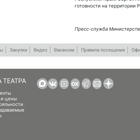
готовности на территории 
Пресс-служба Министерств
вы
Закупки
Видео
Вакансии
Правила посещения
Офи
А ТЕАТРА
енты
 и цены
ояльности
задаваемые
ы