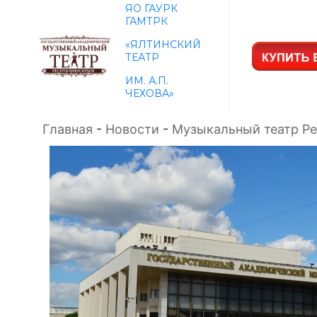
ЯО ГАУРК
ГАМТРК
«ЯЛТИНСКИЙ
ТЕАТР
ИМ. А.П.
ЧЕХОВА»
Главная
-
Новости
-
Музыкальный театр Ре