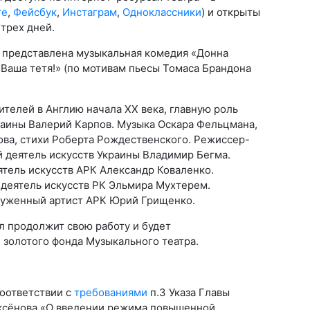
те
,
Фейсбук
,
Инстаграм
,
Одноклассники
) и открыты
трех дней.
 представлена музыкальная комедия «Донна
 Ваша тетя!» (по мотивам пьесы Томаса Брандона
телей в Англию начала ХХ века, главную роль
раины Валерий Карпов. Музыка Оскара Фельцмана,
ва, стихи Роберта Рождественского. Режиссер-
 деятель искусств Украины Владимир Бегма.
тель искусств АРК Александр Коваленко.
деятель искусств РК Эльмира Мухтерем.
луженный артист АРК Юрий Грищенко.
л продолжит свою работу и будет
 золотого фонда Музыкального театра.
оответствии с
требованиями
п.3 Указа Главы
ксёнова «О введении режима повышенной