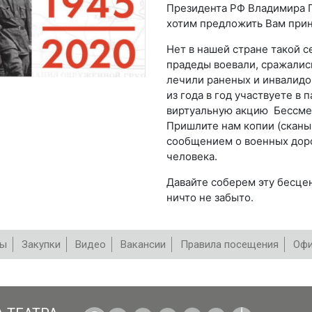
Президента РФ Владимира П
хотим предложить Вам прин
Нет в нашей стране такой с
прадеды воевали, сражались
лечили раненых и инвалидов
из года в год участвуете в
виртуальную акцию Бессмер
Пришлите нам копии (сканы
сообщением о военных дорог
человека.
Давайте соберем эту бесцен
ничто не забыто.
вы
Закупки
Видео
Вакансии
Правила посещения
Офи