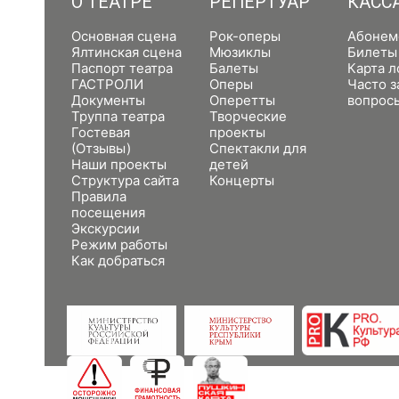
О ТЕАТРЕ
РЕПЕРТУАР
КАСС
Основная сцена
Рок-оперы
Абонем
Ялтинская сцена
Мюзиклы
Билеты
Паспорт театра
Балеты
Карта л
ГАСТРОЛИ
Оперы
Часто 
Документы
Оперетты
вопрос
Труппа театра
Творческие
Гостевая
проекты
(Отзывы)
Спектакли для
Наши проекты
детей
Структура сайта
Концерты
Правила
посещения
Экскурсии
Режим работы
Как добраться