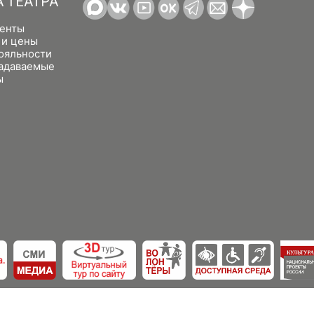
А ТЕАТРА
енты
 и цены
ояльности
задаваемые
ы