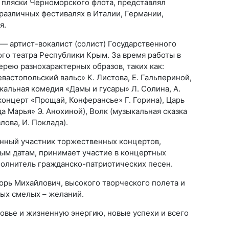
 пляски Черноморского флота, представлял
различных фестивалях в Италии, Германии,
я.
— артист-вокалист (солист) Государственного
го театра Республики Крым. За время работы в
ерею разнохарактерных образов, таких как:
вастопольский вальс» К. Листова, Е. Гальпериной,
кальная комедия «Дамы и гусары» Л. Солина, А.
концерт «Прощай, Конферансье» Г. Горина), Царь
да Марья» Э. Анохиной), Волк (музыкальная сказка
ова, И. Поклада).
нный участник торжественных концертов,
м датам, принимает участие в концертных
полнитель гражданско-патриотических песен.
рь Михайлович, высокого творческого полета и
мых смелых – желаний.
овье и жизненную энергию, новые успехи и всего