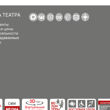
А ТЕАТРА
енты
 и цены
ояльности
задаваемые
ы