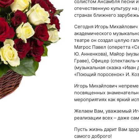
солистом Ансамбля песни и
отечественную культуру на 
странах ближнего зарубежь
Сегодня Игорь Михайлович 
академического музыкально
театре он создал целую гал
Матрос Павел (оперетта «Се
Ю. Анненкова), Майор (музы
Граве), Офицер (спектакль-
(музыкальная сказка «Иван 
«Поющий поросенок» И. Козл
Игорь Михайлович непреме
посвященных знаменательны
мероприятиях как яркий ис
Желаем Вам, уважаемый Иго
реализации всех – даже са
Пусть жизнь дарит Вам здор
самого доброго!