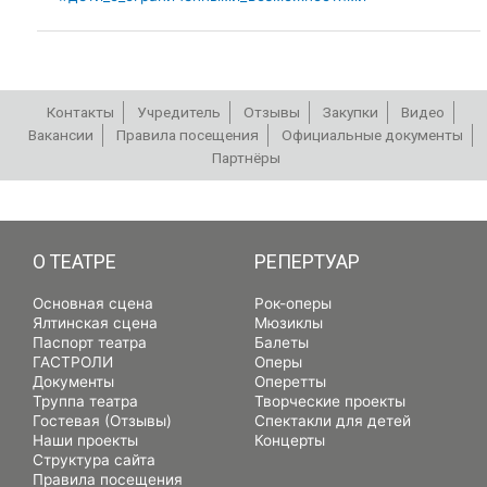
Контакты
Учредитель
Отзывы
Закупки
Видео
Вакансии
Правила посещения
Официальные документы
Партнёры
РЕПЕРТУАР
О ТЕАТРЕ
РЕПЕРТУАР
Основная сцена
Рок-оперы
Ялтинская сцена
Мюзиклы
Паспорт театра
Балеты
ГАСТРОЛИ
Оперы
Документы
Оперетты
Труппа театра
Творческие проекты
Гостевая (Отзывы)
Спектакли для детей
Наши проекты
Концерты
Структура сайта
Правила посещения