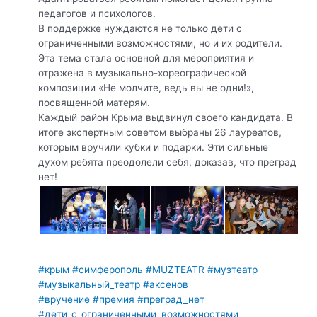
педагогов и психологов.
В поддержке нуждаются не только дети с
ограниченными возможностями, но и их родители.
Эта тема стала основной для мероприятия и
отражена в музыкально-хореографической
композиции «Не молчите, ведь вы не одни!»,
посвященной матерям.
Каждый район Крыма выдвинул своего кандидата. В
итоге экспертным советом выбраны 26 лауреатов,
которым вручили кубки и подарки. Эти сильные
духом ребята преодолели себя, доказав, что преград
нет!
#крым
#симферополь
#MUZTEATR
#музтеатр
#музыкальный_театр
#аксенов
#вручение
#премия
#преград_нет
#дети_с_ограниченными_возможностями