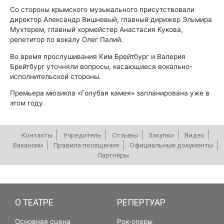
Со стороны крымского музыкального присутствовали
директор Александр Вишневый, главный дирижер Эльмира
Мухтерем, главный хормейстер Анастасия Кукова,
репетитор по вокалу Олег Палий.
Во время прослушивания Ким Брейтбург и Валерия
Брейтбург уточняли вопросы, касающиеся вокально-
исполнительской стороны.
Премьера мюзикла «Голубая камея» запланирована уже в
этом году.
Контакты
Учредитель
Отзывы
Закупки
Видео
Вакансии
Правила посещения
Официальные документы
Партнёры
РЕПЕРТУАР
О ТЕАТРЕ
РЕПЕРТУАР
Основная сцена
Рок-оперы