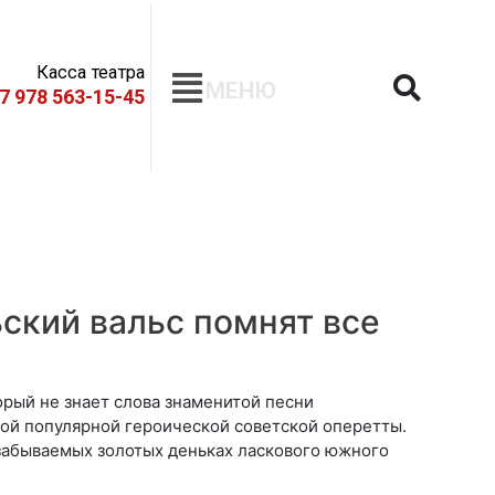
Касса театра
МЕНЮ
+7 978 563-15-45
ский вальс помнят все
орый не знает слова знаменитой песни
мой популярной героической советской оперетты.
забываемых золотых деньках ласкового южного