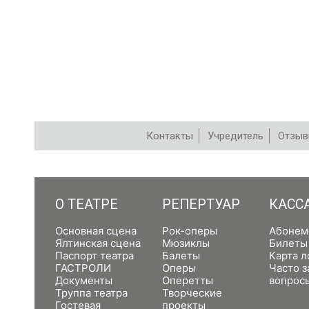
Контакты
Учредитель
Отзы
РЕПЕРТУАР
О ТЕАТРЕ
РЕПЕРТУАР
КАСС
Основная сцена
Рок-оперы
Абонем
Ялтинская сцена
Мюзиклы
Билеты
Паспорт театра
Балеты
Карта л
ГАСТРОЛИ
Оперы
Часто 
Документы
Оперетты
вопрос
Труппа театра
Творческие
Гостевая
проекты