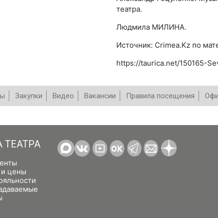
театра.
Людмила МИЛИНА.
Источник: Crimea.Kz по ма
https://taurica.net/150165-S
вы
Закупки
Видео
Вакансии
Правила посещения
Офи
А ТЕАТРА
енты
 и цены
ояльности
задаваемые
ы