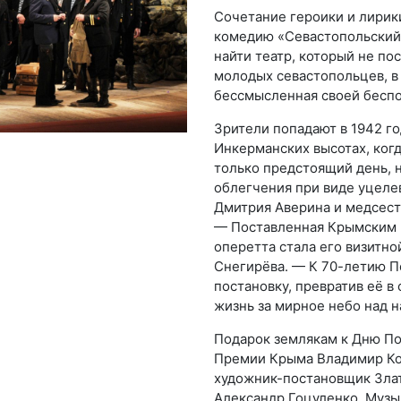
Сочетание героики и лирик
комедию «Севастопольский
найти театр, который не по
молодых севастопольцев, в
бессмысленная своей бесп
Зрители попадают в 1942 г
Инкерманских высотах, когд
только предстоящий день, н
облегчения при виде уцеле
Дмитрия Аверина и медсест
— Поставленная Крымским 
оперетта стала его визитно
Снегирёва. — К 70-летию 
постановку, превратив её в 
жизнь за мирное небо над 
Подарок землякам к Дню По
Премии Крыма Владимир Ко
художник-постановщик Зла
Александр Гоцуленко. Музы