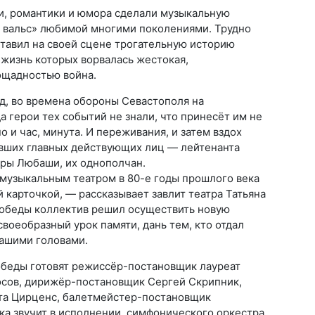
и, романтики и юмора сделали музыкальную
 вальс» любимой многими поколениями. Трудно
ставил на своей сцене трогательную историю
 жизнь которых ворвалась жестокая,
ощадностью война.
од, во времена обороны Севастополя на
а герои тех событий не знали, что принесёт им не
о и час, минута. И переживания, и затем вздох
вших главных действующих лиц — лейтенанта
ры Любаши, их однополчан.
музыкальным театром в 80-е годы прошлого века
й карточкой, — рассказывает завлит театра Татьяна
Победы коллектив решил осуществить новую
своеобразный урок памяти, дань тем, кто отдал
нашими головами.
беды готовят режиссёр-постановщик лауреат
сов, дирижёр-постановщик Сергей Скрипник,
та Цирценс, балетмейстер-постановщик
ка звучит в исполнении симфонического оркестра