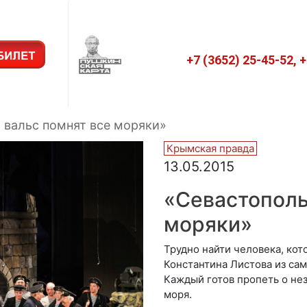
+7 (3652) 25-45-52, 
 вальс помнят все моряки»
Крымская правда
13.05.2015
«Севастополь
моряки»
Трудно найти человека, кот
Константина Листова из са
Каждый готов пропеть о не
моря.