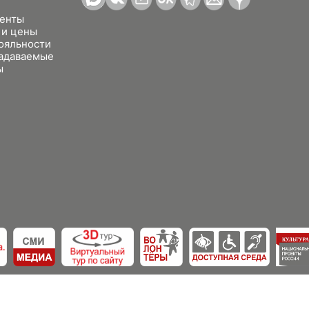
енты
 и цены
ояльности
задаваемые
ы