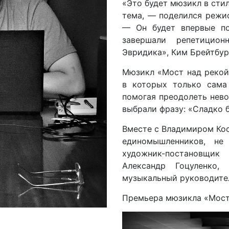
«Это будет мюзикл в сти
тема, — поделился режи
— Он будет впервые по
завершали репетицио
Эвридика», Ким Брейтбур
Мюзикл «Мост над рекой
в которых только сама
помогая преодолеть нев
выбрали фразу: «Сладко 
Вместе с Владимиром Кос
единомышленников, не
художник-постановщик 
Александр Гоцуленко,
музыкальный руководител
Премьера мюзикла «Мост 