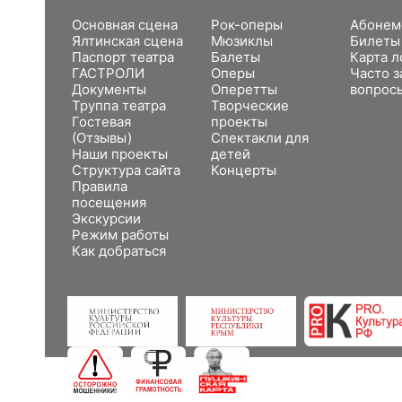
Основная сцена
Рок-оперы
Абонем
Ялтинская сцена
Мюзиклы
Билеты
Паспорт театра
Балеты
Карта л
ГАСТРОЛИ
Оперы
Часто 
Документы
Оперетты
вопрос
Труппа театра
Творческие
Гостевая
проекты
(Отзывы)
Спектакли для
Наши проекты
детей
Структура сайта
Концерты
Правила
посещения
Экскурсии
Режим работы
Как добраться