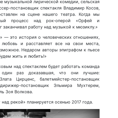
ле музыкальной лирической комедии, сельская
ссер-постановщик спектакля Владимир Косов,
ставлен на сцене нашего театра. Когда мы
нный процесс над рок-оперой «Орфей и
г заканчивал работу над музыкой к мюзиклу.»
» — это история о человеческих отношениях,
 любовь и расставляет все на свои места,
озможное. Недаром авторы эпиграфом к пьесе
будем жить и любить!»
овым над спектаклем будет работать команда
 один раз доказавшая, что они лучшие:
Злата Цирценс, балетмейстер-постановщик
 дирижер-постановщик Эльмира Мухтерем,
ь Зоя Волкова.
над рекой» планируется осенью 2017 года.