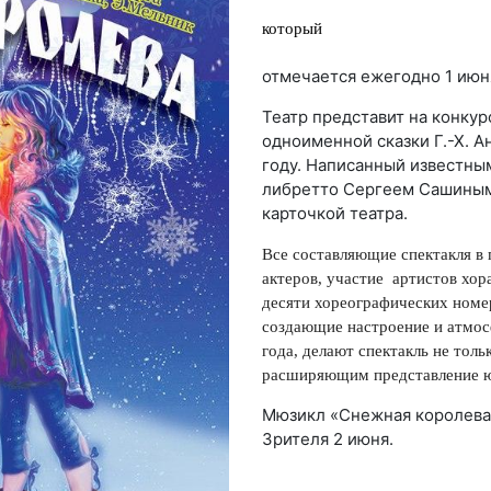
который
отмечается ежегодно 1 июн
Театр представит на конку
одноименной сказки Г.-Х. А
году. Написанный известны
либретто Сергеем Сашиным 
карточкой театра.
Все составляющие спектакля в
актеров, участие артистов хор
десяти хореографических номе
создающие настроение и атмос
года, делают спектакль не тол
расширяющим представление юн
Мюзикл «Снежная королева»
Зрителя 2 июня.