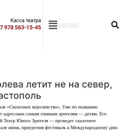
Касса театра
МЕНЮ
+7 978 563-15-45
лева летит не на север,
вастополь
але «Сказочное королевство». Уже по названию
ет адресован самым главным зрителям — детям. Его
й Театр Юного Зрителя — проведет сказочное
ачале июня, приурочив фестиваль к Международному дню