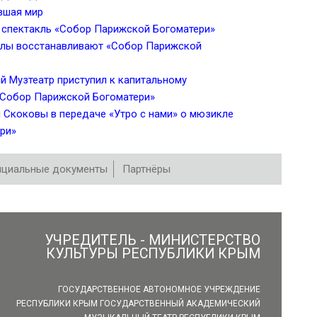
вшая мир
 спектакль «Собор Парижской Богоматери»
алы восстанавливают «Собор Парижской
 Музтеатр приступил к капитальному
«Собор Парижской Богоматери»
м Скоковы в передаче «Утро с нами» о мюзикле
ри»
циальные документы
Партнёры
УЧРЕДИТЕЛЬ - МИНИСТЕРСТВО
КУЛЬТУРЫ РЕСПУБЛИКИ КРЫМ
ГОСУДАРСТВЕННОЕ АВТОНОМНОЕ УЧРЕЖДЕНИЕ
РЕСПУБЛИКИ КРЫМ ГОСУДАРСТВЕННЫЙ АКАДЕМИЧЕСКИЙ