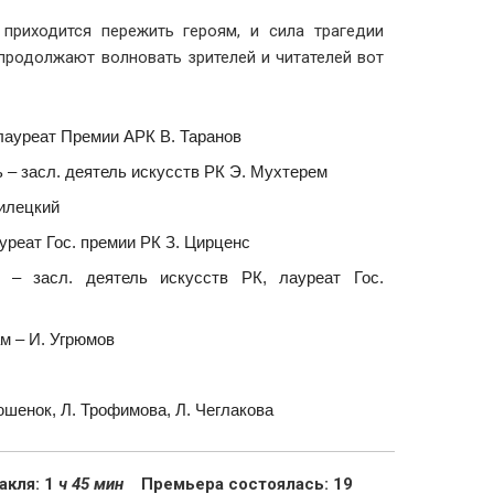
 приходится пережить героям, и сила трагедии
родолжают волновать зрителей и читателей вот
 лауреат Премии АРК В. Таранов
– засл. деятель искусств РК Э. Мухтерем
илецкий
уреат Гос. премии РК З. Цирценс
к – засл. деятель искусств РК, лауреат Гос.
м – И. Угрюмов
шенок, Л. Трофимова, Л. Чеглакова
кля: 1
ч 45 мин
Премьера состоялась: 19