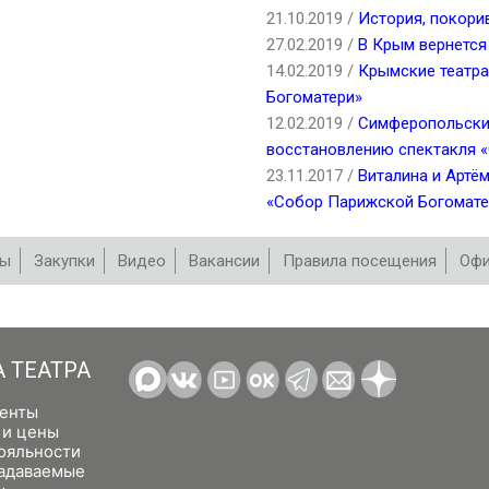
21.10.2019 /
История, покори
27.02.2019 /
В Крым вернется
14.02.2019 /
Крымские театр
Богоматери»
12.02.2019 /
Симферопольский
восстановлению спектакля 
23.11.2017 /
Виталина и Артё
«Собор Парижской Богомате
вы
Закупки
Видео
Вакансии
Правила посещения
Офи
А ТЕАТРА
енты
 и цены
ояльности
задаваемые