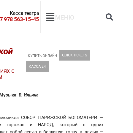
Касса театра
МЕНЮ
+7 978 563-15-45
кой
QUICK TICKETS
КУПИТЬ ОНЛАЙН
КАССА 24
иях с
м
зыка:
В. Ильина
ре мюзикла СОБОР ПАРИЖСКОЙ БОГОМАТЕРИ —
ни горожан и НАРОД, который в одних
ляет собой серую и безликую толпу, в других —