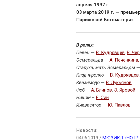
апреля 1997 г.
03 марта 2019 г. — премь
Парижской Богоматери»
В ролях:
Певец
—
В. Кудрявцев
,
В. Че
Эсмеральда
—
А. Печенкин
а
Старуха, мать Эсмеральды
Клод Фролло
—
В. Кудрявцев
Квазимодо
—
В. Лукьянов
Феб
—
А. Блинов
,
Э. Яровой
Нищий
–
Е. Син
Инквизитор
–
Ю. Павлов
Новости:
04.06.2019 /
МЮЗИКЛ «НОТР