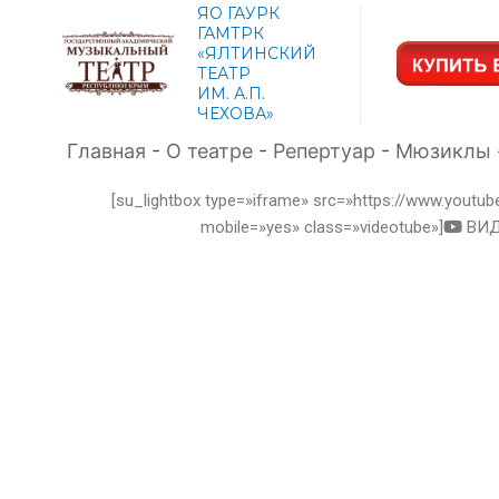
ЯО ГАУРК
ГАМТРК
«ЯЛТИНСКИЙ
ТЕАТР
ИМ. А.П.
ЧЕХОВА»
Главная
-
О театре
-
Репертуар
-
Мюзиклы
[su_lightbox type=»iframe» src=»https://www.yout
mobile=»yes» class=»videotube»]
ВИДЕ