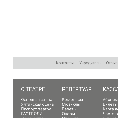
Контакты
Учредитель
Отзы
РЕПЕРТУАР
О ТЕАТРЕ
РЕПЕРТУАР
КАСС
Основная сцена
Рок-оперы
Абонем
Ялтинская сцена
Мюзиклы
Билеты
Паспорт театра
Балеты
Карта л
ГАСТРОЛИ
Оперы
Часто 