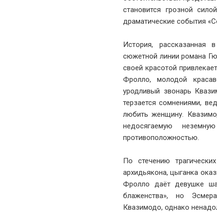
становится грозной сило
драматические события «С
История, рассказанная 
сюжетной линии романа Гю
своей красотой привлекает
Фролло, молодой краса
уродливый звонарь Квази
терзается сомнениями, ве
любить женщину. Квазимо
недосягаемую неземну
противоположностью.
По стечению трагических
архидьякона, цыганка оказ
Фролло даёт девушке ша
блаженства», но Эсмер
Квазимодо, однако ненадо