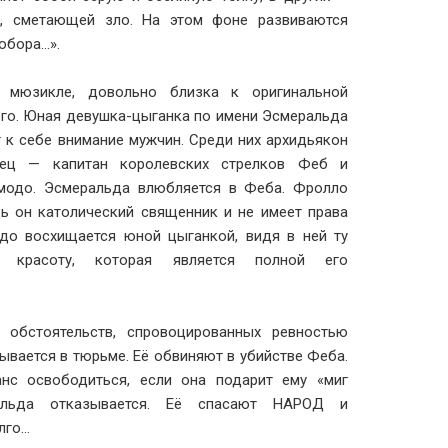
й, сметающей зло. На этом фоне развиваются
обора…».
в мюзикле, довольно близка к оригинальной
го. Юная девушка-цыганка по имени Эсмеральда
 к себе внимание мужчин. Среди них архидьякон
вец — капитан королевских стрелков Феб и
модо. Эсмеральда влюбляется в Феба. Фролло
дь он католический священник и не имеет права
до восхищается юной цыганкой, видя в ней ту
ю красоту, которая является полной его
 обстоятельств, спровоцированных ревностью
ывается в тюрьме. Её обвиняют в убийстве Феба.
нс освободиться, если она подарит ему «миг
альда отказывается. Её спасают НАРОД и
лго…