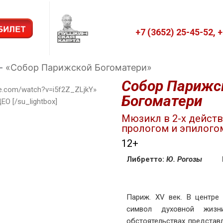
+7 (3652) 25-45-52, 
-
«Собор Парижской Богоматери»
Собор Парижс
ube.com/watch?v=i5f2Z_ZLjkY»
Богоматери
О [/su_lightbox]
Мюзикл в 2-х действ
прологом и эпилого
12+
Либретто:
Ю. Рогозы
Му
Париж. XV век. В цент
символ духовной жиз
обстоятельствах представ