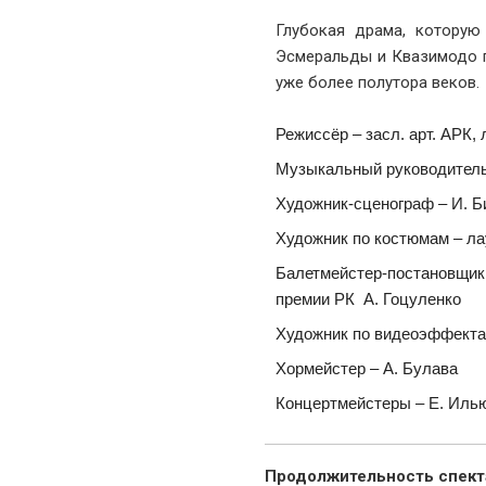
Глубокая драма, которую
Эсмеральды и Квазимодо п
уже более полутора веков.
Режиссёр – засл. арт. АРК,
Музыкальный руководитель 
Художник-сценограф – И. Б
Художник по костюмам – ла
Балетмейстер-постановщи
премии РК А. Гоцуленко
Художник по видеоэффекта
Хормейстер – А. Булава
Концертмейстеры – Е. Илью
Продолжительность спекта