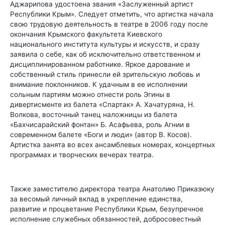
Аджарипова удостоена звания «Заслуженный артист
Республики Крым». Следует отметить, что артистка начала
свою трудовую деятельность в театре в 2006 году после
окончания Крымского факультета Киевского
национального института культуры и искусств, и сразу
заявила о себе, как об исключительно ответственном и
дисциплинированном работнике. Яркое дарование и
собственный стиль принесли ей зрительскую любовь и
внимание поклонников. К удачным в ее исполнении
сольным партиям можно отнести роль Эгины в
дивертисменте из балета «Спартак» А. Хачатуряна, Н.
Волкова, восточный танец наложницы из балета
«Бахчисарайский фонтан» Б. Асафьева, роль Агнии в
современном балете «Боги и люди» (автор В. Косов).
Артистка занята во всех ансамблевых номерах, концертных
программах и творческих вечерах театра.
Также заместителю директора театра Анатолию Приказюку
за весомый личный вклад в укрепление единства,
развитие и процветание Республики Крым, безупречное
исполнение служебных обязанностей, добросовестный