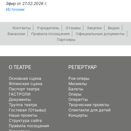
Эфир от 27.02.2026 г.
Источник
Контакты
Учредитель
Отзывы
Закупки
Видео
Вакансии
Правила посещения
Официальные документы
Партнёры
РЕПЕРТУАР
О ТЕАТРЕ
РЕПЕРТУАР
Основная сцена
Рок-оперы
Ялтинская сцена
Мюзиклы
Паспорт театра
Балеты
ГАСТРОЛИ
Оперы
Документы
Оперетты
Труппа театра
Творческие проекты
Гостевая (Отзывы)
Спектакли для детей
Наши проекты
Концерты
Структура сайта
Правила посещения