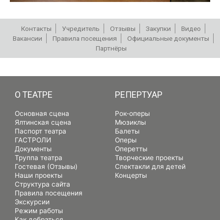
Контакты
Учредитель
Отзывы
Закупки
Видео
Вакансии
Правила посещения
Официальные документы
Партнёры
РЕПЕРТУАР
О ТЕАТРЕ
РЕПЕРТУАР
Основная сцена
Рок-оперы
Ялтинская сцена
Мюзиклы
Паспорт театра
Балеты
ГАСТРОЛИ
Оперы
Документы
Оперетты
Труппа театра
Творческие проекты
Гостевая (Отзывы)
Спектакли для детей
Наши проекты
Концерты
Структура сайта
Правила посещения
Экскурсии
Режим работы
Как добраться