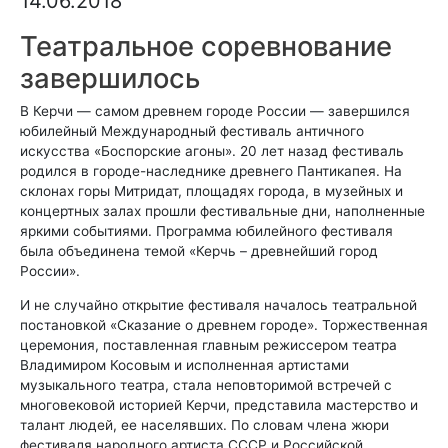
14.06.2018
Театральное соревнование
завершилось
В Керчи — самом древнем городе России — завершился
юбилейный Международный фестиваль античного
искусства «Боспорские агоны». 20 лет назад фестиваль
родился в городе-наследнике древнего Пантикапея. На
склонах горы Митридат, площадях города, в музейных и
концертных залах прошли фестивальные дни, наполненные
яркими событиями. Программа юбилейного фестиваля
была объединена темой «Керчь – древнейший город
России».
И не случайно открытие фестиваля началось театральной
постановкой «Сказание о древнем городе». Торжественная
церемония, поставленная главным режиссером театра
Владимиром Косовым и исполненная артистами
музыкального театра, стала неповторимой встречей с
многовековой историей Керчи, представила мастерство и
талант людей, ее населявших. По словам члена жюри
фестиваля народного артиста СССР и Российской