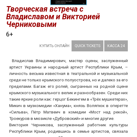
Творческая встреча с
Владиславом и Викторией
Черниковыми
6+
КУПИТЬ ОНЛАЙН
QUICK TICKETS
КАССА 24
Владислав Владимирович, мастер сцены, заслуженный
артист Украины и народный артист Республики Крым, –
личность весьма известная в театральной и музыкальной
среде не только крымского полуострова, но и далеко за его
пределами. Багаж его ролей, сыгранных на родной сцене
крымского музыкального велик и разнообразен. Среди них
такие яркие роли как: герцог Бекингем в «Трёх мушкетерах»,
Микич в музкомедии «Ханума», князь Воляпюк в оперетте
«Сильва», Пётр Матвеич в комедии «Мост над рекой»,
Троекуров в мюзикле «Дубровский» и многие другие.
Виктория Черникова, заслуженный работник культуры
Республики Крым, родившись в семье артистов, связала