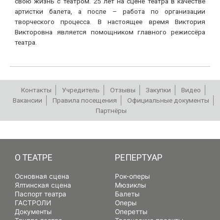
свою жизнь с театром. 25 лет на сцене театра в качестве
артистки балета, а после – работа по организации
творческого процесса. В настоящее время Виктория
Викторовна является помощником главного режиссёра
театра.
Контакты
Учредитель
Отзывы
Закупки
Видео
Вакансии
Правила посещения
Официальные документы
Партнёры
РЕПЕРТУАР
О ТЕАТРЕ
РЕПЕРТУАР
Основная сцена
Рок-оперы
Ялтинская сцена
Мюзиклы
Паспорт театра
Балеты
ГАСТРОЛИ
Оперы
Документы
Оперетты