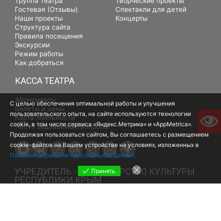
Труппа театра
Творческие проекты
Гостевая (Отзывы)
Спектакли для детей
Наши проекты
Концерты
Структура сайта
Правила посещения
Экскурсии
Режим работы
Как добраться
КАССА ТЕАТРА
Абонементы
С целью обеспечения оптимальной работы и улучшения
Билеты и цены
пользовательского опыта, на сайте используются технологии
Карта лояльности
cookie, в том числе сервиса «Яндекс.Метрика» и «AppMetrica».
Часто задаваемые вопросы
Продолжая пользоваться сайтом, Вы соглашаетесь с размещением
cookie-файлов на Вашем устройстве на условиях, изложенных в
Политике обработки персональных данных.
УЧРЕДИТЕЛЬ - МИНИСТЕРСТВО КУЛЬТУРЫ
Принять
РЕСПУБЛИКИ КРЫМ
ГОСУДАРСТВЕННОЕ АВТОНОМНОЕ УЧРЕЖДЕНИЕ РЕСПУБЛИКИ КРЫМ
ГОСУДАРСТВЕННЫЙ АКАДЕМИЧЕСКИЙ МУЗЫКАЛЬНЫЙ ТЕАТР
РЕСПУБЛИКИ КРЫМ