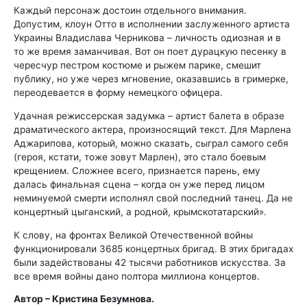
Каждый персонаж достоин отдельного внимания.
Допустим, клоун Отто в исполнении заслуженного артиста
Украины Владислава Черникова – личность одиозная и в
то же время заманчивая. Вот он поет дурацкую песенку в
чересчур пестром костюме и рыжем парике, смешит
публику, но уже через мгновение, оказавшись в гримерке,
переодевается в форму немецкого офицера.
Удачная режиссерская задумка – артист балета в образе
драматического актера, произносящий текст. Для Марлена
Аджарипова, который, можно сказать, сыграл самого себя
(героя, кстати, тоже зовут Марлен), это стало боевым
крещением. Сложнее всего, признается парень, ему
далась финальная сцена – когда он уже перед лицом
неминуемой смерти исполнял свой последний танец. Да не
концертный цыганский, а родной, крымскотатарский».
К слову, на фронтах Великой Отечественной войны
функционировали 3685 концертных бригад. В этих бригадах
были задействованы 42 тысячи работников искусства. За
все время войны дано полтора миллиона концертов.
Автор – Кристина Безумнова.