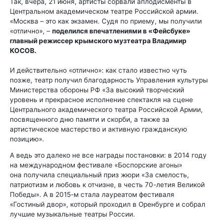
Так, вчера, 21 июня, артисты сорвали аплодисменты в
Центральном академическом театре Российской армии.
«Москва – это как экзамен. Судя по приему, мы получили
«отлично», –
поделился впечатлениями в «Фейсбуке»
главный режиссер крымского музтеатра Владимир
КОСОВ.
И действительно «отлично»: как стало известно чуть
позже, театр получил благодарность Управления культуры
Министерства обороны РФ «За высокий творческий
уровень и прекрасное исполнение спектакля на сцене
Центрального академического театра Российской Армии,
посвященного дню памяти и скорби, а также за
артистическое мастерство и активную гражданскую
позицию».
А ведь это далеко не все награды постановки: в 2014 году
на международном фестивале «Боспорские агоны»
она получила специальный приз жюри «За смелость,
патриотизм и любовь к отчизне, в честь 70-летия Великой
Победы». А в 2015-м стала лауреатом фестиваля
«Гостиный двор», который проходил в Оренбурге и собрал
лучшие музыкальные театры России.