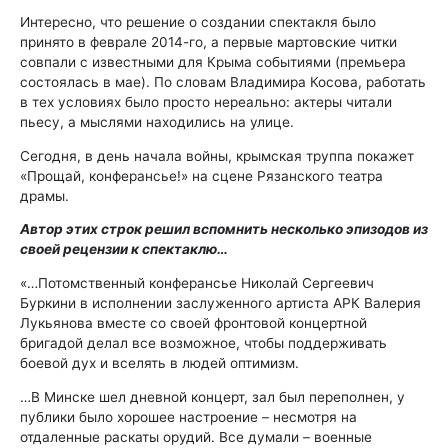
Интересно, что решение о создании спектакля было
принято в феврале 2014-го, а первые мартовские читки
совпали с известными для Крыма событиями (премьера
состоялась в мае). По словам Владимира Косова, работать
в тех условиях было просто нереально: актеры читали
пьесу, а мыслями находились на улице.
Сегодня, в день начала войны, крымская труппа покажет
«Прощай, конферансье!» на сцене Рязанского театра
драмы.
Автор этих строк решил вспомнить несколько эпизодов из
своей рецензии к спектаклю…
«…Потомственный конферансье Николай Сергеевич
Буркини в исполнении заслуженного артиста АРК Валерия
Лукьянова вместе со своей фронтовой концертной
бригадой делал все возможное, чтобы поддерживать
боевой дух и вселять в людей оптимизм.
…В Минске шел дневной концерт, зал был переполнен, у
публики было хорошее настроение – несмотря на
отдаленные раскаты орудий. Все думали – военные