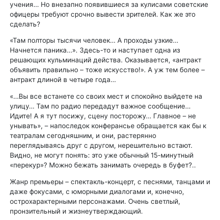
учения… Но внезапно появившиеся за кулисами советские
офицеры требуют срочно вывести зрителей. Как же это
сделать?
«Там полторы тысячи человек… А проходы узкие…
Начнется паника…». Здесь-то и наступает одна из
решающих кульминаций действа. Оказывается, «антракт
объявить правильно – тоже искусство!». А уж тем более –
антракт длиной в четыре года…
«…Вы все встанете со своих мест и спокойно выйдете на
улицу… Там по радио передадут важное сообщение…
Идите! А я тут посижу, сцену посторожу… Главное – не
унывать», – напоследок конферансье обращается как бы к
театралам сегодняшним, и они, растерянно
переглядываясь друг с другом, нерешительно встают.
Видно, не могут понять: это уже обычный 15-минутный
«перекур»? Можно бежать занимать очередь в буфет?..
Жанр премьеры – спектакль-концерт, с песнями, танцами и
даже фокусами, с юморными диалогами и, конечно,
острохарактерными персонажами. Очень светлый,
пронзительный и жизнеутверждающий.