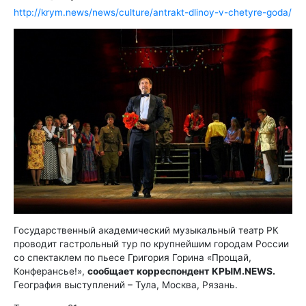
http://krym.news/news/culture/antrakt-dlinoy-v-chetyre-goda/
Государственный академический музыкальный театр РК
проводит гастрольный тур по крупнейшим городам России
со спектаклем по пьесе Григория Горина «Прощай,
Конферансье!»,
сообщает корреспондент КРЫМ.NEWS.
География выступлений – Тула, Москва, Рязань.