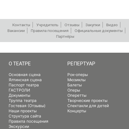
Контакты
Учредитель
Отзывы
Закупки
Видео
Вакансии
Правила посещения
Официальные документы
Партнёры
РЕПЕРТУАР
О ТЕАТРЕ
РЕПЕРТУАР
Основная сцена
Рок-оперы
Ялтинская сцена
Мюзиклы
Паспорт театра
Балеты
ГАСТРОЛИ
Оперы
Документы
Оперетты
Труппа театра
Творческие проекты
Гостевая (Отзывы)
Спектакли для детей
Наши проекты
Концерты
Структура сайта
Правила посещения
Экскурсии