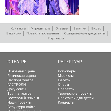
Контакты
Учредитель
Отзывы
Закупки
Видео
Вакансии
Правила посещения
Официальные документы
Партнёры
РЕПЕРТУАР
О ТЕАТРЕ
РЕПЕРТУАР
Основная сцена
Рок-оперы
Ялтинская сцена
Мюзиклы
Паспорт театра
Балеты
ГАСТРОЛИ
Оперы
Документы
Оперетты
Труппа театра
Творческие проекты
Гостевая (Отзывы)
Спектакли для детей
Наши проекты
Концерты
Структура сайта